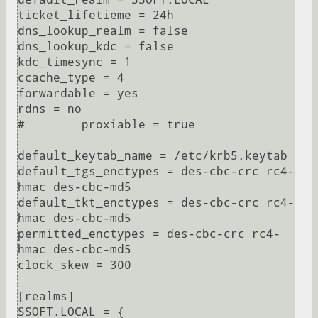
ticket_lifetieme = 24h

dns_lookup_realm = false

dns_lookup_kdc = false

kdc_timesync = 1

ccache_type = 4

forwardable = yes

rdns = no

#        proxiable = true

default_keytab_name = /etc/krb5.keytab

default_tgs_enctypes = des-cbc-crc rc4-
hmac des-cbc-md5

default_tkt_enctypes = des-cbc-crc rc4-
hmac des-cbc-md5

permitted_enctypes = des-cbc-crc rc4-
hmac des-cbc-md5

clock_skew = 300

[realms]

SSOFT.LOCAL = {
