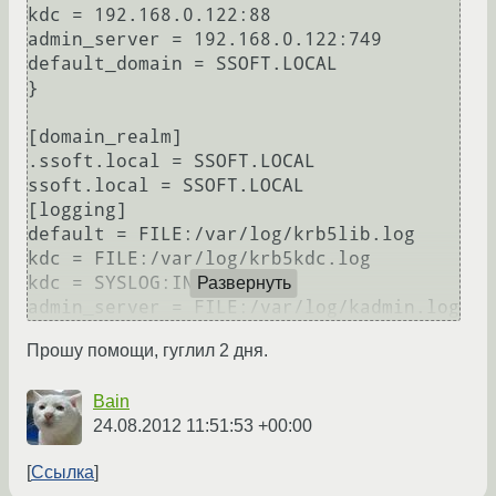
kdc = 192.168.0.122:88

admin_server = 192.168.0.122:749

default_domain = SSOFT.LOCAL

}

[domain_realm]

.ssoft.local = SSOFT.LOCAL

ssoft.local = SSOFT.LOCAL

[logging]

default = FILE:/var/log/krb5lib.log

kdc = FILE:/var/log/krb5kdc.log

kdc = SYSLOG:INFO AEMON

Развернуть
admin_server = FILE:/var/log/kadmin.log
Прошу помощи, гуглил 2 дня.
Bain
24.08.2012 11:51:53 +00:00
Ссылка