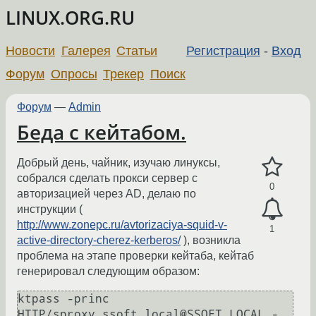
LINUX.ORG.RU
Новости
Галерея
Статьи
Регистрация
-
Вход
Форум
Опросы
Трекер
Поиск
Форум
—
Admin
Беда с кейтабом.
Добрый день, чайник, изучаю линуксы,
собрался сделать прокси сервер с
0
авторизацией через AD, делаю по
инструкции (
http://www.zonepc.ru/avtorizaciya-squid-v-
1
active-directory-cherez-kerberos/
), возникла
проблема на этапе проверки кейтаба, кейтаб
генерировал следующим образом:
ktpass -princ 
HTTP/sproxy.ssoft.local@SSOFT.LOCAL -