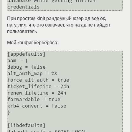
database while getting initial 
credentials
При простом kinit рандомный юзер ад всё ок,
нагуглил, что это означает, что на ад не найден
пользователь
Мой конфиг кербероса:
[appdefaults]

pam = {

debug = false

alt_auth_map = %s

force_alt_auth = true

ticket_lifetime = 24h

renew_lifetime = 24h

forwardable = true

krb4_convert = false

}

[libdefaults]

default_realm = SSOFT.LOCAL
