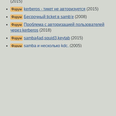
(2015)
kerberos - тикет не авторизуется
(2015)
Форум
Бесрочный ticket в samb'е
(2008)
Форум
Проблема с авторизацией пользователей
Форум
через kerberos
(2018)
samba4ad,squid3,keytab
(2015)
Форум
samba и несколько kdc.
(2005)
Форум
squid kerberos
(2013)
Форум
Создание и запуск kerberos server на CentOS
Форум
(2014)
О Сервере
-
Правила форума
-
Разметка Markdown
Вверх
Сообщить об ошибке
https://www.linux.org.ru/