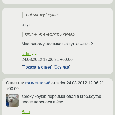
-out sproxy.keytab
а тут:
kinit -V -k -t /etc/krb5.keytab
Мне одному нестыковка тут кажется?
sidor
★★
24.08.2012 12:06:21 +00:00
Показать ответ
Ссылка
Ответ на:
комментарий
от sidor
24.08.2012 12:06:21
+00:00
sproxy.keytab переименовал в krb5.keytab
после переноса в /etc
Bain