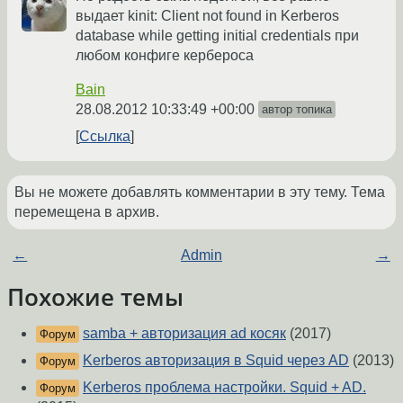
выдает kinit: Client not found in Kerberos
database while getting initial credentials при
любом конфиге кербероса
Bain
28.08.2012 10:33:49 +00:00
автор топика
Ссылка
Вы не можете добавлять комментарии в эту тему. Тема
перемещена в архив.
←
Admin
→
Похожие темы
samba + авторизация ad косяк
(2017)
Форум
Kerberos авторизация в Squid через AD
(2013)
Форум
Kerberos проблема настройки. Squid + AD.
Форум