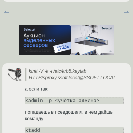
←
→
kinit -V -k -t /etc/krb5.keytab
HTTP/sproxy.ssoft.local@SSOFT.LOCAL
а если так:
kadmin -p <учётка админа>
попадаешь в псевдошелл, в нём даёшь
команду
ktadd 