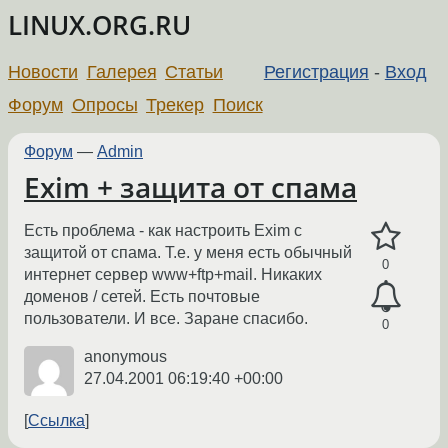
LINUX.ORG.RU
Новости
Галерея
Статьи
Регистрация
-
Вход
Форум
Опросы
Трекер
Поиск
Форум
—
Admin
Exim + защита от спама
Есть проблема - как настроить Exim с
защитой от спама. Т.е. у меня есть обычный
0
интернет сервер www+ftp+mail. Никаких
доменов / сетей. Есть почтовые
пользователи. И все. Заране спасибо.
0
anonymous
27.04.2001 06:19:40 +00:00
Ссылка