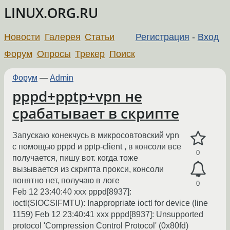
LINUX.ORG.RU
Новости
Галерея
Статьи
Регистрация
-
Вход
Форум
Опросы
Трекер
Поиск
Форум
—
Admin
pppd+pptp+vpn не
срабатывает в скрипте
Запускаю конекчусь в микросовтовский vpn
с помощью pppd и pptp-client , в консоли все
0
получается, пишу вот. когда тоже
вызывается из скрипта прокси, консоли
понятно нет, получаю в логе
0
Feb 12 23:40:40 xxx pppd[8937]:
ioctl(SIOCSIFMTU): Inappropriate ioctl for device (line
1159) Feb 12 23:40:41 xxx pppd[8937]: Unsupported
protocol 'Compression Control Protocol' (0x80fd)