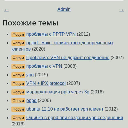
←
Admin
→
Похожие темы
проблемы с PPTP VPN
(2012)
Форум
pptpd - макс. количество одновременных
Форум
клиентов
(2020)
Проблема: VPN не держит соединение
(2007)
Форум
проблемы с VPN
(2008)
Форум
vpn
(2015)
Форум
VPN + IPX protocol
(2007)
Форум
маршрутизация pptp через 3g
(2016)
Форум
pppd
(2006)
Форум
ubuntu 12.10 не работает vpn клиент
(2012)
Форум
Ошибка в pppd при создании vpn соединения
Форум
(2016)