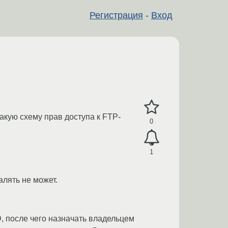
Регистрация
-
Вход
акую схему прав доступа к FTP-
0
1
лять не может.
, после чего назначать владельцем