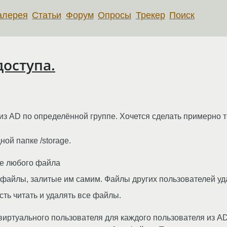
алерея
Статьи
Форум
Опросы
Трекер
Поиск
доступа.
из AD по определённой группе. Хочется сделать примерно т
ой папке /storage.
ие любого файла
файлы, залитые им самим. Файлы других пользователей уда
ть читать и удалять все файлы.
виртуального пользователя для каждого пользователя из AD