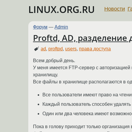
LINUX.ORG.RU
Новости
Г
Форум
—
Admin
Proftd, AD, разделение 
ad
,
proftpd
,
users
,
права доступа
Всем добрый день.
У меня имеется FTP-сервер с авторизацией 
хранилищу.
Все файлы в хранилище располагаются в одн
Все пользователи имеют право на чтен
Каждый пользователь способен удалять 
Один или два человека имеют возможнос
Пока в голову приходит только организация 