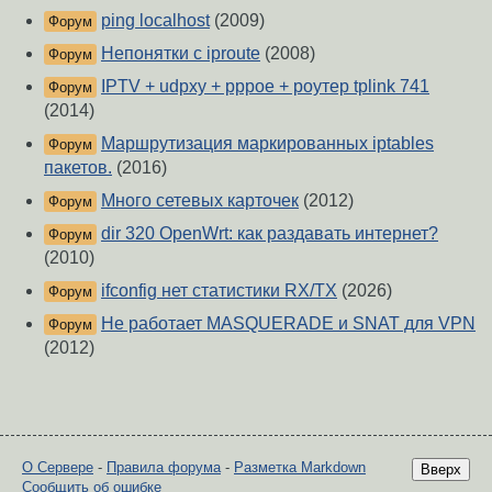
ping localhost
(2009)
Форум
Непонятки с iproute
(2008)
Форум
IPTV + udpxy + pppoe + роутер tplink 741
Форум
(2014)
Маршрутизация маркированных iptables
Форум
пакетов.
(2016)
Много сетевых карточек
(2012)
Форум
dir 320 OpenWrt: как раздавать интернет?
Форум
(2010)
ifconfig нет статистики RX/TX
(2026)
Форум
Не работает MASQUERADE и SNAT для VPN
Форум
(2012)
О Сервере
-
Правила форума
-
Разметка Markdown
Вверх
Сообщить об ошибке