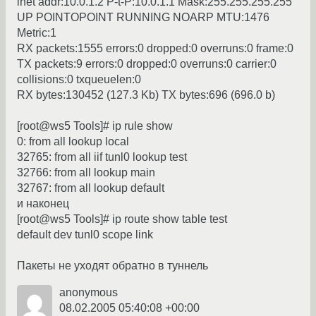
inet addr:10.0.1.2 P-t-P:10.0.1.1 Mask:255.255.255.255
UP POINTOPOINT RUNNING NOARP MTU:1476
Metric:1
RX packets:1555 errors:0 dropped:0 overruns:0 frame:0
TX packets:9 errors:0 dropped:0 overruns:0 carrier:0
collisions:0 txqueuelen:0
RX bytes:130452 (127.3 Kb) TX bytes:696 (696.0 b)
[root@ws5 Tools]# ip rule show
0: from all lookup local
32765: from all iif tunl0 lookup test
32766: from all lookup main
32767: from all lookup default
и наконец
[root@ws5 Tools]# ip route show table test
default dev tunl0 scope link
Пакеты не уходят обратно в туннель
anonymous
08.02.2005 05:40:08 +00:00