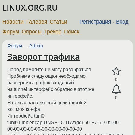
LINUX.ORG.RU
Новости
Галерея
Статьи
Регистрация
-
Вход
Форум
Опросы
Трекер
Поиск
Форум
—
Admin
Заворот трафика
Народ помогите не могу разобраться
Проблема следующая необходимо
0
развернуть трафик входящий
на tunnel интерфейс обратно в этот же
интерфейс.
0
Я пользовал для этой цели iproute2
вот моя конфа
Интерфейс tunl0
tunl0 Link encap:UNSPEC HWaddr 50-F7-6D-05-00-
00-00-00-00-00-00-00-00-00-00-00