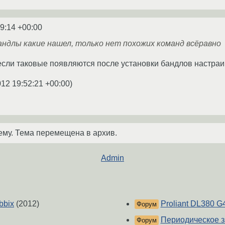
29:14 +00:00
андлы какие нашел, только нет похожих команд всёравно
 если таковые появляются после установки бандлов настраи
012 19:52:21 +00:00
)
ему. Тема перемещена в архив.
Admin
bbix
(2012)
Proliant DL380 G
Форум
Периодическое з
Форум