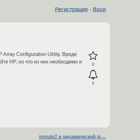
Регистрация
-
Вход
rray Configuration Utility. Вроде
йте HP, но что из них необходимо и
0
3
iproute2 и динамический ip
→