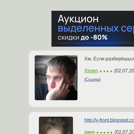
Хм. Если разберёшься
Ximen
(
02.07.2
★★★★
Ссылка
http://v-front.blogspot.
zgen
(
02.07.2
★★★★★