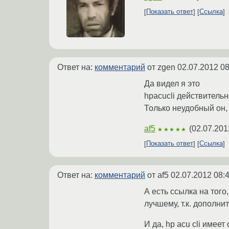
Показать ответ
Ссылка
Ответ на:
комментарий
от zgen
02.07.2012 08
Да видел я это
hpacucli действитель
Только неудобный он, 
af5
(
02.07.201
★★★★★
Показать ответ
Ссылка
Ответ на:
комментарий
от af5
02.07.2012 08:
А есть ссылка на того
лучшему, т.к. дополн
И да, hp acu cli имее