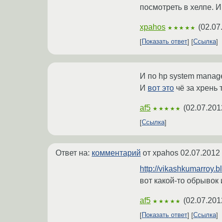
посмотреть в хелпе. И
xpahos
(
02.07
★★★★★
Показать ответ
Ссылка
И по hp system manag
И
вот это
чё за хрень 
af5
(
02.07.201
★★★★★
Ссылка
Ответ на:
комментарий
от xpahos
02.07.2012
http://vikashkumarroy.b
вот какой-то обрывок
af5
(
02.07.201
★★★★★
Показать ответ
Ссылка