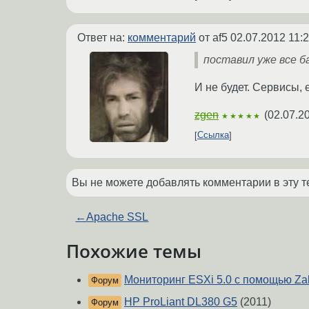
Ответ на:
комментарий
от af5
02.07.2012 11:
поставил уже все б
И не будет. Сервисы,
zgen
(
02.07.2
★★★★★
Ссылка
Вы не можете добавлять комментарии в эту т
←
Apache SSL
Похожие темы
Мониторинг ESXi 5.0 c помощью Za
Форум
HP ProLiant DL380 G5
(2011)
Форум