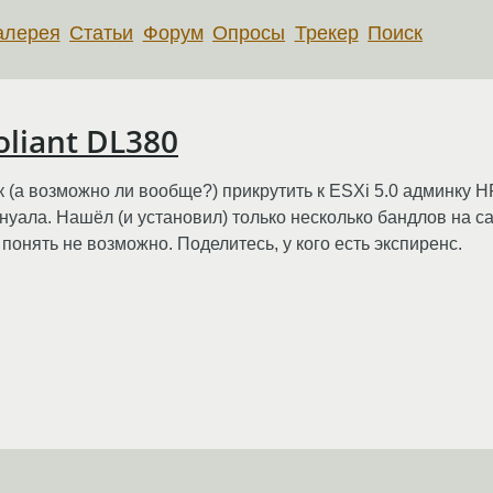
алерея
Статьи
Форум
Опросы
Трекер
Поиск
oliant DL380
(а возможно ли вообще?) прикрутить к ESXi 5.0 админку HP A
нуала. Нашёл (и установил) только несколько бандлов на са
понять не возможно. Поделитесь, у кого есть экспиренс.