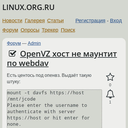
LINUX.ORG.RU
Новости
Галерея
Статьи
Регистрация
-
Вход
Форум
Опросы
Трекер
Поиск
Форум
—
Admin
OpenVZ хост не маунтит
по webdav
Есть центось под опенвз. Выдаёт такую
штуку:
0
mount -t davfs https://host 
/mnt/jcode

1
Please enter the username to 
authenticate with server

https://host or hit enter for 
none.
