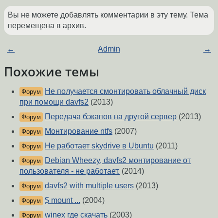
Вы не можете добавлять комментарии в эту тему. Тема
перемещена в архив.
←
Admin
→
Похожие темы
Не получается смонтировать облачный диск
Форум
при помощи davfs2
(2013)
Передача бэкапов на другой сервер
(2013)
Форум
Монтирование ntfs
(2007)
Форум
Не работает skydrive в Ubuntu
(2011)
Форум
Debian Wheezy, davfs2 монтирование от
Форум
пользователя - не работает.
(2014)
davfs2 with multiple users
(2013)
Форум
$ mount ...
(2004)
Форум
winex где скачать
(2003)
Форум