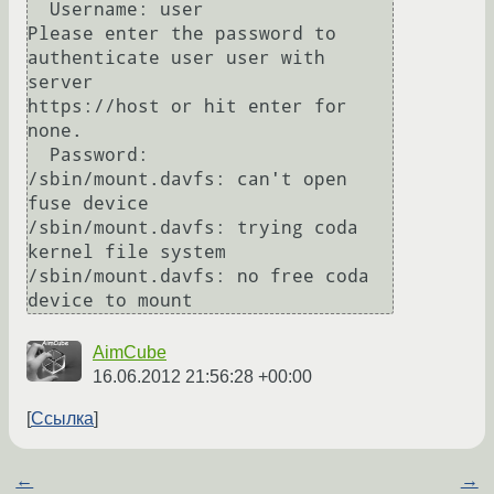
  Username: user

Please enter the password to 
authenticate user user with 
server

https://host or hit enter for 
none.

  Password:  

/sbin/mount.davfs: can't open 
fuse device

/sbin/mount.davfs: trying coda 
kernel file system

/sbin/mount.davfs: no free coda 
AimCube
16.06.2012 21:56:28 +00:00
Ссылка
←
→