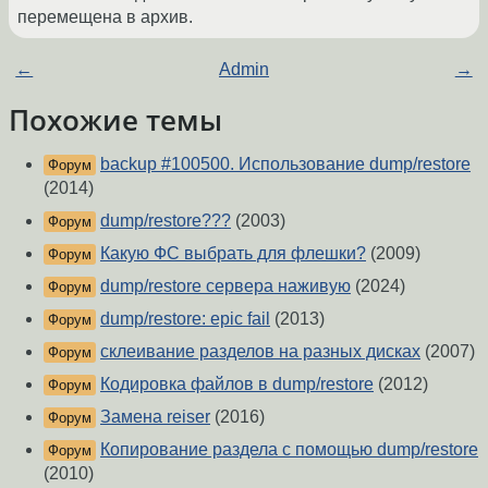
перемещена в архив.
←
Admin
→
Похожие темы
backup #100500. Использование dump/restore
Форум
(2014)
dump/restore???
(2003)
Форум
Какую ФС выбрать для флешки?
(2009)
Форум
dump/restore сервера наживую
(2024)
Форум
dump/restore: epic fail
(2013)
Форум
склеивание разделов на разных дисках
(2007)
Форум
Кодировка файлов в dump/restore
(2012)
Форум
Замена reiser
(2016)
Форум
Копирование раздела с помощью dump/restore
Форум
(2010)