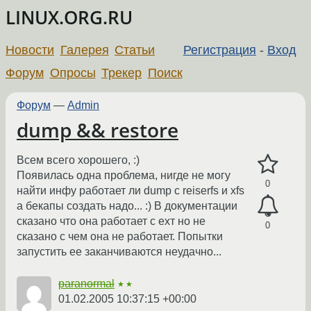
LINUX.ORG.RU
Новости
Галерея
Статьи
Регистрация
-
Вход
Форум
Опросы
Трекер
Поиск
Форум
—
Admin
dump && restore
Всем всего хорошего, :)
Появилась одна проблема, нигде не могу
0
найти инфу работает ли dump с reiserfs и xfs
а бекапы создать надо... :) В документации
сказано что она работает с ехт но не
0
сказано с чем она не работает. Попытки
запустить ее заканчиваются неудачно...
paranormal
★★
01.02.2005 10:37:15 +00:00