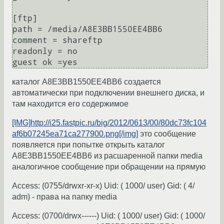
[ftp]

path = /media/A8E3BB1550EE4BB6

comment = shareftp

readonly = no

каталог A8E3BB1550EE4BB6 создается
автоматически при подключении внешнего диска, и
там находится его содержимое
[IMG]http://i25.fastpic.ru/big/2012/0613/00/80dc73fc104
af6b07245ea71ca277900.png[/img]
это сообщение
появляется при попытке открыть каталог
A8E3BB1550EE4BB6 из расшаренной папки media
аналогичное сообщение при обращении на прямую
Access: (0755/drwxr-xr-x) Uid: ( 1000/ user) Gid: ( 4/
adm) - права на папку media
Access: (0700/drwx------) Uid: ( 1000/ user) Gid: ( 1000/