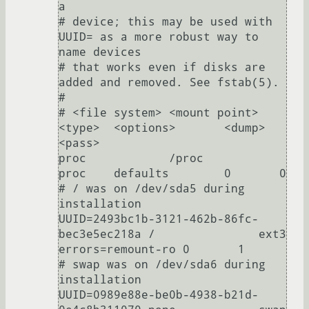
a

# device; this may be used with 
UUID= as a more robust way to 
name devices

# that works even if disks are 
added and removed. See fstab(5).

#

# <file system> <mount point>   
<type>  <options>       <dump>  
<pass>

proc            /proc           
proc    defaults        0       0

# / was on /dev/sda5 during 
installation

UUID=2493bc1b-3121-462b-86fc-
bec3e5ec218a /               ext3    
errors=remount-ro 0       1

# swap was on /dev/sda6 during 
installation

UUID=0989e88e-be0b-4938-b21d-