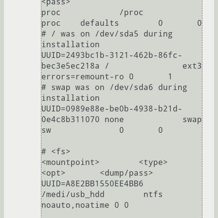
<pass>

proc            /proc           
proc    defaults        0       0

# / was on /dev/sda5 during 
installation

UUID=2493bc1b-3121-462b-86fc-
bec3e5ec218a /               ext3    
errors=remount-ro 0       1

# swap was on /dev/sda6 during 
installation

UUID=0989e88e-be0b-4938-b21d-
0e4c8b311070 none            swap    
sw              0       0

# <fs>                  
<mountpoint>        <type>    
<opt>       <dump/pass>

UUID=A8E2BB1550EE4BB6   
/medi/usb_hdd        ntfs      
noauto,noatime 0 0
