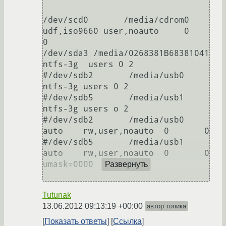
/dev/scd0       /media/cdrom0   
udf,iso9660 user,noauto     0       
0

/dev/sda3 /media/0268381B68381041 
ntfs-3g  users 0 2

#/dev/sdb2       /media/usb0  
ntfs-3g users 0 2

#/dev/sdb5       /media/usb1  
ntfs-3g users o 2

#/dev/sdb2       /media/usb0     
auto    rw,user,noauto  0       0

#/dev/sdb5       /media/usb1     
auto    rw,user,noauto  0       0 
umask=0000

Развернуть
Tutunak
13.06.2012 09:13:19 +00:00
автор топика
Показать ответы
Ссылка