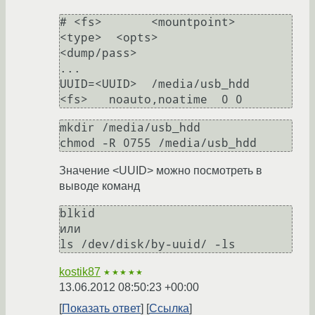
# <fs>       <mountpoint>    
<type>  <opts>          
<dump/pass>

...

UUID=<UUID>  /media/usb_hdd   
mkdir /media/usb_hdd

Значение <UUID> можно посмотреть в
выводе команд
blkid

или

kostik87
★★★★★
13.06.2012 08:50:23 +00:00
Показать ответ
Ссылка