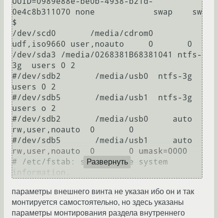
UUID=0989e88e-be0b-4938-b21d-
0e4c8b311070 none            swap    sw           
$

/dev/scd0       /media/cdrom0   
udf,iso9660 user,noauto     0       0

/dev/sda3 /media/0268381B68381041 ntfs-
3g  users 0 2

#/dev/sdb2       /media/usb0  ntfs-3g 
users 0 2

#/dev/sdb5       /media/usb1  ntfs-3g 
users o 2

#/dev/sdb2       /media/usb0     auto    
rw,user,noauto  0       0

#/dev/sdb5       /media/usb1     auto    
rw,user,noauto  0       0 umask=0000

# /etc/fstab: static file system 
Развернуть
параметры внешнего винта не указан ибо он и так
монтируется самостоятельно, но здесь указаны
параметры монтирования раздела внутреннего