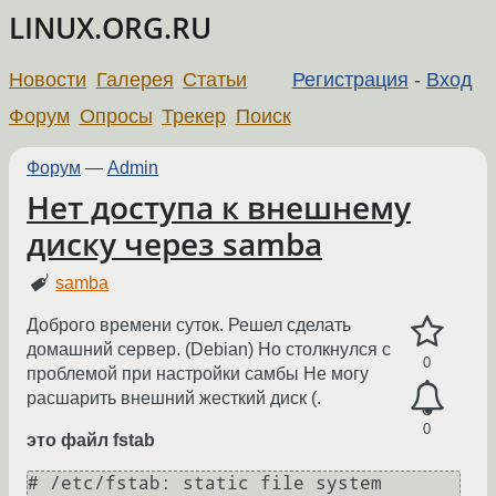
LINUX.ORG.RU
Новости
Галерея
Статьи
Регистрация
-
Вход
Форум
Опросы
Трекер
Поиск
Форум
—
Admin
Нет доступа к внешнему
диску через samba
samba
Доброго времени суток. Решел сделать
домашний сервер. (Debian) Но столкнулся с
0
проблемой при настройки самбы Не могу
расшарить внешний жесткий диск (.
0
это файл fstab
# /etc/fstab: static file system 