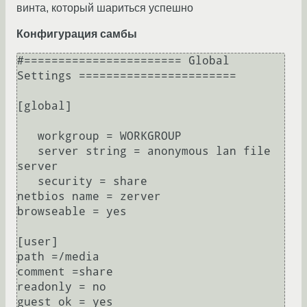
винта, который шариться успешно
Конфигурация самбы
#======================= Global 
Settings =======================

[global]

   workgroup = WORKGROUP

   server string = anonymous lan file 
server

   security = share

netbios name = zerver

browseable = yes

[user]

path =/media

comment =share

readonly = no

guest ok = yes
