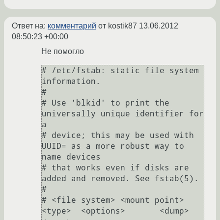
Ответ на:
комментарий
от kostik87
13.06.2012
08:50:23 +00:00
Не помогло
# /etc/fstab: static file system 
information.

#

# Use 'blkid' to print the 
universally unique identifier for 
a

# device; this may be used with 
UUID= as a more robust way to 
name devices

# that works even if disks are 
added and removed. See fstab(5).

#

# <file system> <mount point>   
<type>  <options>       <dump>  