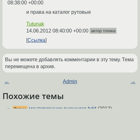
08:38:00 +00:00
и права на каталог рутовые
Tutunak
14.06.2012 08:40:00 +00:00
автор топика
Ссылка
Вы не можете добавлять комментарии в эту тему. Тема
перемещена в архив.
←
Admin
→
Похожие темы
монтирование внешнего hdd
(2012)
Форум
Монтирование флешки
(2014)
Форум
подключить к Стиму steamlibrary папку с ntfs
Форум
диска
(2019)