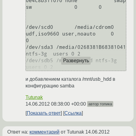
0e4c8b311070 none            swap    
sw              0       0

/dev/scd0       /media/cdrom0   
udf,iso9660 user,noauto     0       
0

/dev/sda3 /media/0268381B68381041 
ntfs-3g  users 0 2

/dev/sdb5 /mnt/usb_hdd ntfs-3g 
Развернуть
и добавлением каталога /mnt/usb_hdd в
конфигурацию samba
Tutunak
14.06.2012 08:38:00 +00:00
автор топика
Показать ответ
Ссылка
Ответ на:
комментарий
от Tutunak
14.06.2012