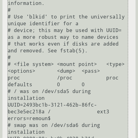
information.

#

# Use 'blkid' to print the universally 
unique identifier for a

# device; this may be used with UUID= 
as a more robust way to name devices

# that works even if disks are added 
and removed. See fstab(5).

#

# <file system> <mount point>   <type>  
<options>       <dump>  <pass>

proc            /proc           proc    
defaults        0       0

# / was on /dev/sda5 during 
installation

UUID=2493bc1b-3121-462b-86fc-
bec3e5ec218a /               ext3    
errors=remoun$

# swap was on /dev/sda6 during 
installation
