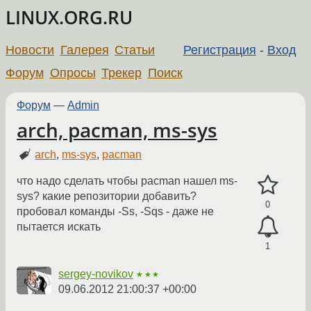
LINUX.ORG.RU
Новости
Галерея
Статьи
Регистрация
-
Вход
Форум
Опросы
Трекер
Поиск
Форум
—
Admin
arch, pacman, ms-sys
arch
,
ms-sys
,
pacman
что надо сделать чтобы pacman нашел ms-
sys? какие репозитории добавить?
0
пробовал команды -Ss, -Sqs - даже не
пытается искать
1
sergey-novikov
★★★
09.06.2012 21:00:37 +00:00