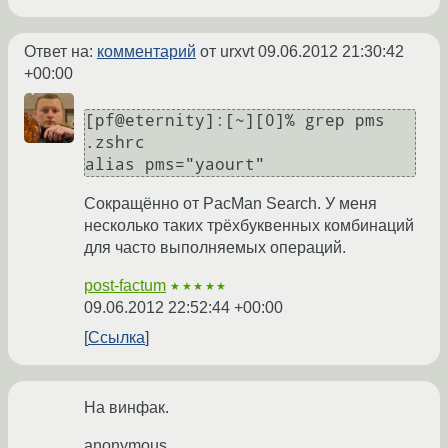
Ответ на:
комментарий
от urxvt
09.06.2012 21:30:42
+00:00
[pf@eternity]:[~][0]% grep pms 
.zshrc

alias pms="yaourt"
Сокращённо от PacMan Search. У меня
несколько таких трёхбуквенных комбинаций
для часто выполняемых операций.
post-factum
★★★★★
09.06.2012 22:52:44 +00:00
Ссылка
На винфак.
anonymous