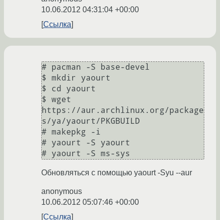
10.06.2012 04:31:04 +00:00
Ссылка
# pacman -S base-devel

$ mkdir yaourt

$ cd yaourt 

$ wget 
https://aur.archlinux.org/package
s/ya/yaourt/PKGBUILD

# makepkg -i

# yaourt -S yaourt

# yaourt -S ms-sys
Обновляться с помощью yaourt -Syu --aur
anonymous
10.06.2012 05:07:46 +00:00
Ссылка