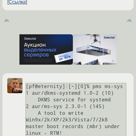
Ссылка
←
→
[pf@eternity]:[~][0]% pms ms-sys

1 aur/dkms-systemd 1.0-2 (10)

    DKMS service for systemd

2 aur/ms-sys 2.3.0-1 (145)

    A tool to write 
Win9x/2k/XP/2k3/Vista/7/2k8 
master boot records (mbr) under 
linux - RTM!
