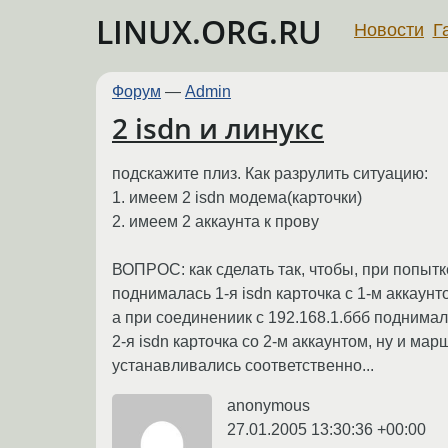
LINUX.ORG.RU
Новости
Г
Форум
—
Admin
2 isdn и линукс
подскажите плиз. Как разрулить ситуацию:
1. имеем 2 isdn модема(карточки)
2. имеем 2 аккаунта к прову
ВОПРОС: как сделать так, чтобы, при попытк
поднималась 1-я isdn карточка с 1-м аккаунт
а при соединениик с 192.168.1.ббб поднима
2-я isdn карточка со 2-м аккаунтом, ну и ма
устанавливались соответственно...
anonymous
27.01.2005 13:30:36 +00:00