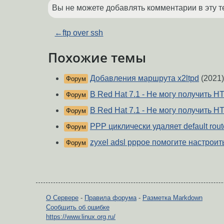
Вы не можете добавлять комментарии в эту т
←
ftp over ssh
Похожие темы
Добавления маршрута x2ltpd
(2021)
Форум
B Red Hat 7.1 - Не могу получить H
Форум
В Red Hat 7.1 - Не могу получить 
Форум
PPP циклически удаляет default rout
Форум
zyxel adsl pppoe помогите настроит
Форум
О Сервере
-
Правила форума
-
Разметка Markdown
Сообщить об ошибке
https://www.linux.org.ru/