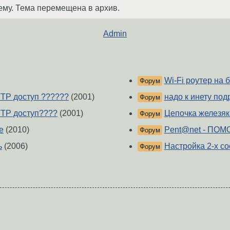
ему. Тема перемещена в архив.
Admin
Wi-Fi роутер на 
Форум
TTP доступ ??????
(2001)
надо к инету подр
Форум
HTTP доступ????
(2001)
Цепочка железяк
Форум
e
(2010)
Pent@net - ПОМОГ
Форум
ь
(2006)
Настройка 2-х с
Форум