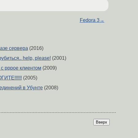
Fedora 3
→
базе сервера
(2016)
убиться.. help, please!
(2001)
 с pppoe клиентом
(2009)
ИТЕ!!!!!!
(2005)
оединений в Убунте
(2008)
Вверх