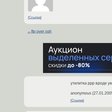
Ссылка
←
ftp over ssh
утилитка ppp вроде у
anonymous
(
27.01.200
Ссылка