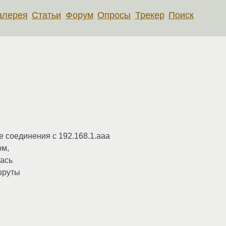
алерея
Статьи
Форум
Опросы
Трекер
Поиск
е соединения с 192.168.1.ааа
ом,
лась
ршруты