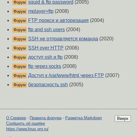
squid & ftp password
(2005)
Форум
mplayer+ftp
(2008)
Форум
FTP прокси и авторизация
(2004)
Форум
ftp and ssh users
(2004)
Форум
SSH не отправляется команда
(2020)
Форум
SSH over HTTP
(2006)
Форум
доступ ssh и ftp
(2008)
Форум
ftp через socks
(2008)
Форум
Доступ к /var/www/html через FTP
(2007)
Форум
безопасность ssh
(2005)
Форум
О Сервере
-
Правила форума
-
Разметка Markdown
Вверх
Сообщить об ошибке
https://www.linux.org.ru/