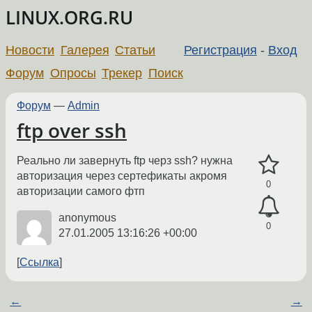
LINUX.ORG.RU
Новости
Галерея
Статьи
Регистрация
-
Вход
Форум
Опросы
Трекер
Поиск
Форум
—
Admin
ftp over ssh
Реально ли завернуть ftp черз ssh? нужна
авторизация через сертефикаты акромя
0
авторизации самого фтп
anonymous
0
27.01.2005 13:16:26 +00:00
Ссылка
←
→