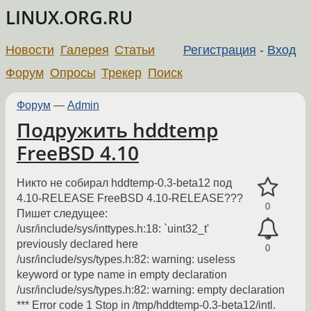
LINUX.ORG.RU
Новости
Галерея
Статьи
Регистрация
-
Вход
Форум
Опросы
Трекер
Поиск
Форум
—
Admin
Подружить hddtemp
FreeBSD 4.10
Никто не собирал hddtemp-0.3-beta12 под
4.10-RELEASE FreeBSD 4.10-RELEASE???
0
Пишет следущее:
/usr/include/sys/inttypes.h:18: `uint32_t'
previously declared here
0
/usr/include/sys/types.h:82: warning: useless
keyword or type name in empty declaration
/usr/include/sys/types.h:82: warning: empty declaration
*** Error code 1 Stop in /tmp/hddtemp-0.3-beta12/intl.