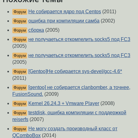
Нe собирается ядро под Centos
(2011)
Форум
ошибка при компиляции самба
(2002)
Форум
сборка
(2005)
Форум
не получаеться откомпелить socks5 под FC3
Форум
(2005)
не получаеться откомпелить socks5 под FC3
Форум
(2005)
[Gentoo]Не собирается sys-devel/gcc-4.6*
Форум
(2011)
[gentoo] не собирается clanbomber, а точнее,
Форум
FusionSound.
(2009)
Kernel 26.24.3 + Vmware Player
(2008)
Форум
testdisk, ошибка компиляции с поддержкой
Форум
reiserfs
(2007)
Не могу создать производный класс от
Форум
QComboBox
(2014)