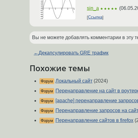
sin_a
(
06.05.2
★★★★★
Ссылка
Вы не можете добавлять комментарии в эту т
←
Декапсулировать GRE трафик
Похожие темы
Локальный сайт
(2024)
Форум
Перенаправление на сайт в роутер
Форум
[apache] перенаправление запросов
Форум
Перенаправление запросов на сай
Форум
Перенаправление сайтов в firefox
(
Форум