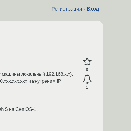
Регистрация
-
Вход
0
с машины локальный 192.168.x.x).
xxx.xxx.xxx и внутреним IP
1
DNS на CentOS-1