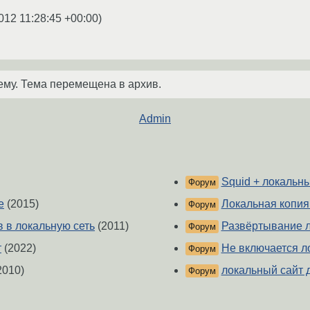
012 11:28:45 +00:00
)
ему. Тема перемещена в архив.
Admin
Squid + локальн
Форум
е
(2015)
Локальная копия 
Форум
 в локальную сеть
(2011)
Развёртывание л
Форум
т
(2022)
Не включается л
Форум
2010)
локальный сайт 
Форум