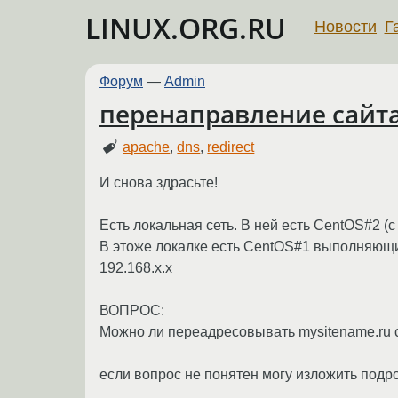
LINUX.ORG.RU
Новости
Г
Форум
—
Admin
перенаправление сайта
apache
,
dns
,
redirect
И снова здрасьте!
Есть локальная сеть. В ней есть CentOS#2 (
В этоже локалке есть CentOS#1 выполняющий
192.168.x.x
ВОПРОС:
Можно ли переадресовывать mysitename.ru 
если вопрос не понятен могу изложить подр