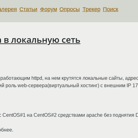
алерея
Статьи
Форум
Опросы
Трекер
Поиск
 в локальную сеть
c работающим httpd, на нем крутятся локальные сайты, адре
 роль web-сервера(виртуальный хостинг) с внешним IP 170.
c CentOS#1 на CentOS#2 средствами apache без поднятия 
обнее.