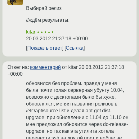
Выбирай релиз
//ждём результаты.
kitar
★★★★★
20.03.2012 21:37:18 +00:00
Показать ответ
Ссылка
Ответ на:
комментарий
от kitar
20.03.2012 21:37:18
+00:00
обновился без проблем. правда у меня
была почти голая серверная убунту 10.04,
возможно с десктопами было бы хуже.
обновлялся, меняя названия релизов в
/etc/apt/source.list и делая apt-get dist-
upgrade. при обновлении с 11.04 до 11.10 он
мне предложил обновится через do-release-
upgrade, но так как эта утилита хотела
перенести ssh на другой порт и вобще не