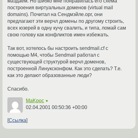
маздаем. Но шибко мне понравилась его схема
построения виртуальных доменов (virtual mail
domains). Почитал на Сендмэйле.орг, они
предлагают эти верчл домены по другому строить,
всех юзерей в одну кучу свалить, и типа, ломай сам
свою голову как конфликтов имен избежать.
Так вот, хотелось бы настроить sendmail.cf с
помощью M4, чтобы Sendmail работал с
существующей структурой верчл доменов,
построенной Линуксконфом. Как это сделать? Т.е.
как это делают образованные люди?
Спасибо.
MaKpoc
★
02.04.2001 00:50:36 +00:00
Ссылка
←
→