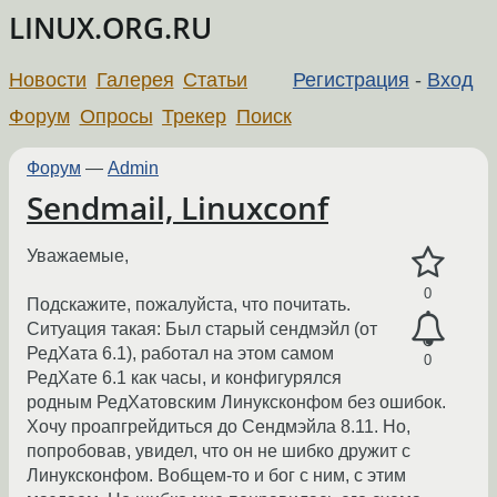
LINUX.ORG.RU
Новости
Галерея
Статьи
Регистрация
-
Вход
Форум
Опросы
Трекер
Поиск
Форум
—
Admin
Sendmail, Linuxconf
Уважаемые,
0
Подскажите, пожалуйста, что почитать.
Ситуация такая: Был старый сендмэйл (от
РедХата 6.1), работал на этом самом
0
РедХате 6.1 как часы, и конфигурялся
родным РедХатовским Линуксконфом без ошибок.
Хочу проапгрейдиться до Сендмэйла 8.11. Но,
попробовав, увидел, что он не шибко дружит с
Линуксконфом. Вобщем-то и бог с ним, с этим