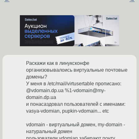
Раскажи как в линуксконфе
организовывалоись виртуальные почтовые
домены?
У меня в /etc/mail/virtusertable прописано:
@vdomain.dp.ua %1-vdomain@my-
domain.dp.ua
и понасаздовал пользователей с именами:
vasya-vdomian, pupkin-vdomain... etc
vdomain - виртуальный домен, my-domain -
натуральный домен
пользователи vdomian забирают почту