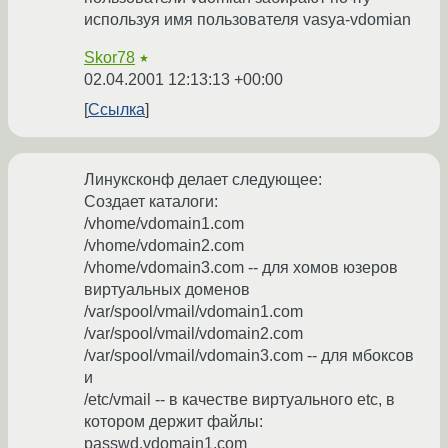
используя имя пользователя vasya-vdomian
Skor78
★
02.04.2001 12:13:13 +00:00
Ссылка
Линуксконф делает следующее:
Создает каталоги:
/vhome/vdomain1.com
/vhome/vdomain2.com
/vhome/vdomain3.com -- для хомов юзеров
виртуальных доменов
/var/spool/vmail/vdomain1.com
/var/spool/vmail/vdomain2.com
/var/spool/vmail/vdomain3.com -- для мбоксов
и
/etc/vmail -- в качестве виртуального etc, в
котором держит файлы:
passwd.vdomain1.com