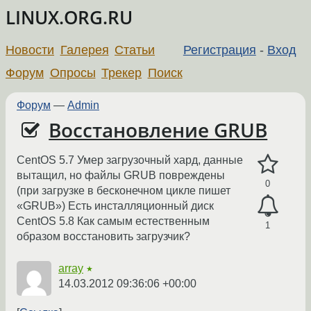
LINUX.ORG.RU
Новости
Галерея
Статьи
Регистрация
-
Вход
Форум
Опросы
Трекер
Поиск
Форум
—
Admin
Восстановление GRUB
CentOS 5.7 Умер загрузочный хард, данные
вытащил, но файлы GRUB повреждены
0
(при загрузке в бесконечном цикле пишет
«GRUB») Есть инсталляционный диск
CentOS 5.8 Как самым естеcтвенным
1
образом восстановить загрузчик?
array
★
14.03.2012 09:36:06 +00:00