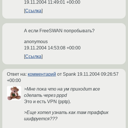
19.11.2004 11:49:01 +00:00
Ссылка
А если FreeSWAN попробывать?
anonymous
19.11.2004 14:53:08 +00:00
Ссылка
Ответ на:
комментарий
от Spank
19.11.2004 09:26:57
+00:00
>Мне пока что на ум приходит все
сделать через pppd
Это и есть VPN (pptp).
>Еще хотел узнать как там траффик
шифруется???