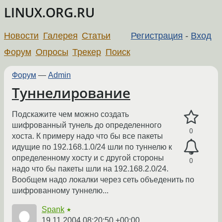
LINUX.ORG.RU
Новости
Галерея
Статьи
Регистрация
-
Вход
Форум
Опросы
Трекер
Поиск
Форум
—
Admin
Туннелирование
Подскажите чем можно создать
шифрованный тунель до определенного
0
хоста. К примеру надо что бы все пакеты
идущие по 192.168.1.0/24 шли по туннелю к
определенному хосту и с другой стороны
0
надо что бы пакеты шли на 192.168.2.0/24.
Вообщем надо локалки через сеть объеденить по
шифрованному туннелю...
Spank
★
19.11.2004 08:20:50 +00:00