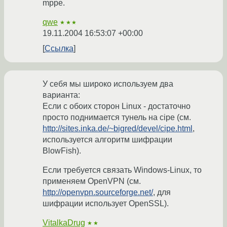
mppe.
qwe
★★★
19.11.2004 16:53:07 +00:00
Ссылка
У себя мы широко используем два
варианта:
Если с обоих сторон Linux - достаточно
просто поднимается тунель на cipe (см.
http://sites.inka.de/~bigred/devel/cipe.html
,
используется алгоритм шифрации
BlowFish).
Если требуется связать Windows-Linux, то
применяем OpenVPN (см.
http://openvpn.sourceforge.net/
, для
шифрации использует OpenSSL).
VitalkaDrug
★★