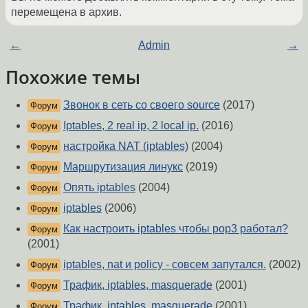
перемещена в архив.
←
Admin
→
Похожие темы
Звонок в сеть со своего source
(2017)
Форум
Iptables, 2 real ip, 2 local ip.
(2016)
Форум
настройка NAT (iptables)
(2004)
Форум
Маршрутизация линукс
(2019)
Форум
Опять iptables
(2004)
Форум
iptables
(2006)
Форум
Как настроить iptables чтобы pop3 работал?
Форум
(2001)
iptables, nat и policy - совсем запутался.
(2002)
Форум
Трафик, iptables, masquerade
(2001)
Форум
Трафик, iptables, masquerade
(2001)
Форум