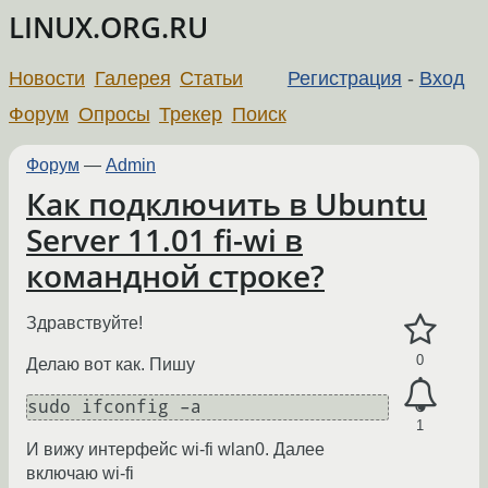
LINUX.ORG.RU
Новости
Галерея
Статьи
Регистрация
-
Вход
Форум
Опросы
Трекер
Поиск
Форум
—
Admin
Как подключить в Ubuntu
Server 11.01 fi-wi в
командной строке?
Здравствуйте!
0
Делаю вот как. Пишу
sudo ifconfig –a
1
И вижу интерфейс wi-fi wlan0. Далее
включаю wi-fi