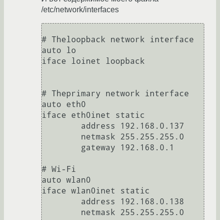
/etc/network/interfaces
# Theloopback network interface

auto lo

iface loinet loopback

# Theprimary network interface

auto eth0

iface eth0inet static

        address 192.168.0.137

        netmask 255.255.255.0

        gateway 192.168.0.1

# Wi-Fi

auto wlan0

iface wlan0inet static

        address 192.168.0.138

        netmask 255.255.255.0
