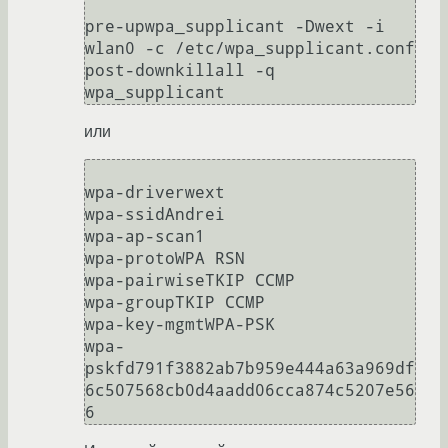
pre-upwpa_supplicant -Dwext -i 
wlan0 -c /etc/wpa_supplicant.conf

post-downkillall -q 
wpa_supplicant 
или
wpa-driverwext

wpa-ssidAndrei

wpa-ap-scan1

wpa-protoWPA RSN

wpa-pairwiseTKIP CCMP

wpa-groupTKIP CCMP

wpa-key-mgmtWPA-PSK

wpa-
pskfd791f3882ab7b959e444a63a969df
6c507568cb0d4aadd06cca874c5207e56
6 