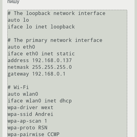
пишу
# The loopback network interface

auto lo

iface lo inet loopback

# The primary network interface

auto eth0

iface eth0 inet static

address 192.168.0.137

netmask 255.255.255.0

gateway 192.168.0.1

# Wi-Fi

auto wlan0

iface wlan0 inet dhcp

wpa-driver wext

wpa-ssid Andrei

wpa-ap-scan 1

wpa-proto RSN

wpa-pairwise CCMP
