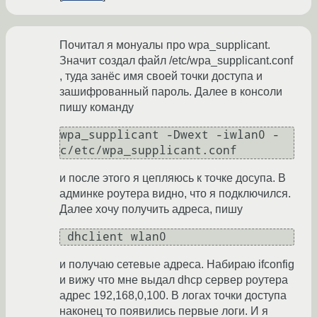
Почитал я монуалы про wpa_supplicant.
Значит создал файл /etc/wpa_supplicant.conf
, туда занёс имя своей точки доступа и
зашифрованный пароль. Далее в консоли
пишу команду
wpa_supplicant -Dwext -iwlan0 -
c/etc/wpa_supplicant.conf
и после этого я цепляюсь к точке досупа. В
админке роутера видно, что я подключился.
Далее хочу получить адреса, пишу
 dhclient wlan0 
и получаю сетевые адреса. Набираю ifconfig
и вижу что мне выдал dhcp сервер роутера
адрес 192,168,0,100. В логах точки доступа
наконец то появились первые логи. И я