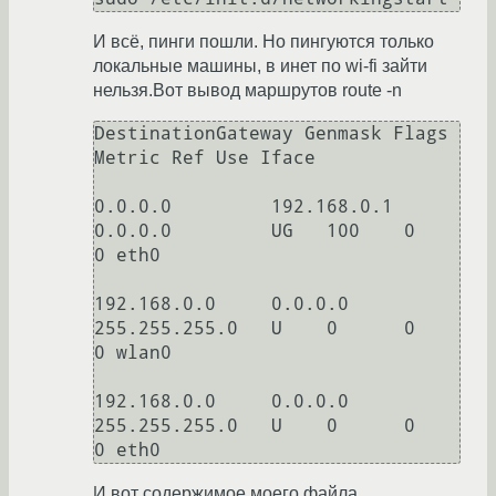
И всё, пинги пошли. Но пингуются только
локальные машины, в инет по wi-fi зайти
нельзя.Вот вывод маршрутов route -n
DestinationGateway Genmask Flags 
Metric Ref Use Iface

0.0.0.0         192.168.0.1     
0.0.0.0         UG   100    0        
0 eth0

192.168.0.0     0.0.0.0         
255.255.255.0   U    0      0        
0 wlan0

192.168.0.0     0.0.0.0         
255.255.255.0   U    0      0        
И вот содержимое моего файла