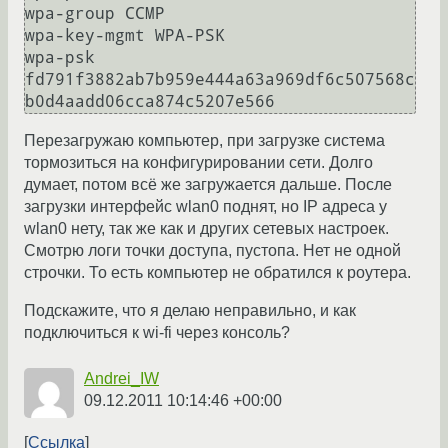
wpa-group CCMP

wpa-key-mgmt WPA-PSK

wpa-psk 
fd791f3882ab7b959e444a63a969df6c507568c
b0d4aadd06cca874c5207e566
Перезагружаю компьютер, при загрузке система
тормозиться на конфигурировании сети. Долго
думает, потом всё же загружается дальше. После
загрузки интерфейс wlan0 поднят, но IP адреса у
wlan0 нету, так же как и других сетевых настроек.
Смотрю логи точки доступа, пустопа. Нет не одной
строчки. То есть компьютер не обратился к роутера.
Подскажите, что я делаю неправильно, и как
подключиться к wi-fi через консоль?
Andrei_IW
09.12.2011 10:14:46 +00:00
Ссылка