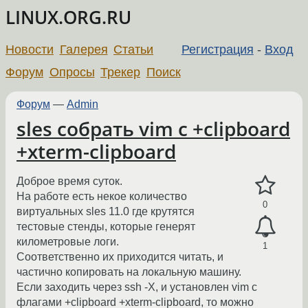
LINUX.ORG.RU
Новости
Галерея
Статьи
Регистрация
-
Вход
Форум
Опросы
Трекер
Поиск
Форум
—
Admin
sles собрать vim с +clipboard
+xterm-clipboard
Доброе время суток.
На работе есть некое количество
0
виртуальных sles 11.0 где крутятся
тестовые стенды, которые генерят
километровые логи.
1
Соответственно их приходится читать, и
частично копировать на локальную машину.
Если заходить через ssh -X, и установлен vim с
флагами +clipboard +xterm-clipboard, то можно