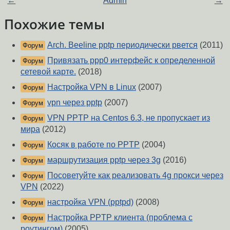
←
Admin
→
Похожие темы
Arch. Beeline pptp периодически рвется
(2011)
Форум
Привязать ppp0 интерфейс к определенной
Форум
сетевой карте.
(2018)
Настройка VPN в Linux
(2007)
Форум
vpn через pptp
(2007)
Форум
VPN PPTP на Centos 6.3, не пропускает из
Форум
мира
(2012)
Косяк в работе по PPTP
(2004)
Форум
маршрутизация pptp через 3g
(2016)
Форум
Посоветуйте как реализовать 4g прокси через
Форум
VPN
(2022)
настройка VPN (pptpd)
(2008)
Форум
Настройка PPTP клиента (проблема с
Форум
роутингом)
(2005)