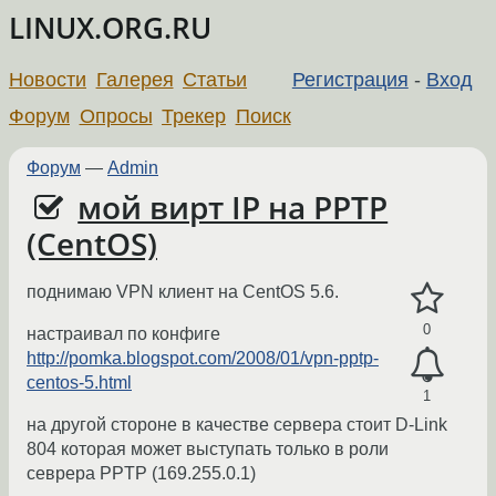
LINUX.ORG.RU
Новости
Галерея
Статьи
Регистрация
-
Вход
Форум
Опросы
Трекер
Поиск
Форум
—
Admin
мой вирт IP на PPTP
(CentOS)
поднимаю VPN клиент на CentOS 5.6.
0
настраивал по конфиге
http://pomka.blogspot.com/2008/01/vpn-pptp-
centos-5.html
1
на другой стороне в качестве сервера стоит D-Link
804 которая может выступать только в роли
севрера PPTP (169.255.0.1)