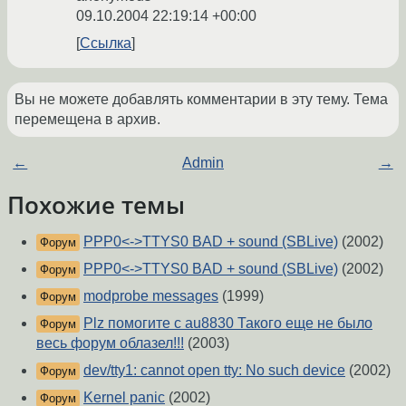
09.10.2004 22:19:14 +00:00
Ссылка
Вы не можете добавлять комментарии в эту тему. Тема
перемещена в архив.
←
Admin
→
Похожие темы
PPP0<->TTYS0 BAD + sound (SBLive)
(2002)
Форум
PPP0<->TTYS0 BAD + sound (SBLive)
(2002)
Форум
modprobe messages
(1999)
Форум
Plz помогите с au8830 Такого еще не было
Форум
весь форум облазел!!!
(2003)
dev/tty1: cannot open tty: No such device
(2002)
Форум
Kernel panic
(2002)
Форум