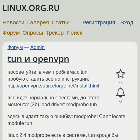
LINUX.ORG.RU
Новости
Галерея
Статьи
Регистрация
-
Вход
Форум
Опросы
Трекер
Поиск
Форум
—
Admin
tun и openvpn
посоветуйте, в чем проблема c tun
пробую ставить все по инструкции:
0
http://openvpn.sourceforge.net/install.html
все идет нормально с тестами, до этого
0
момента: (2b) load driver: modprobe tun
здесь выдает такую ошибку: modprobe: Can't locate
module tun
linux 2.4 modprobe есть в системе, tun вроде бы