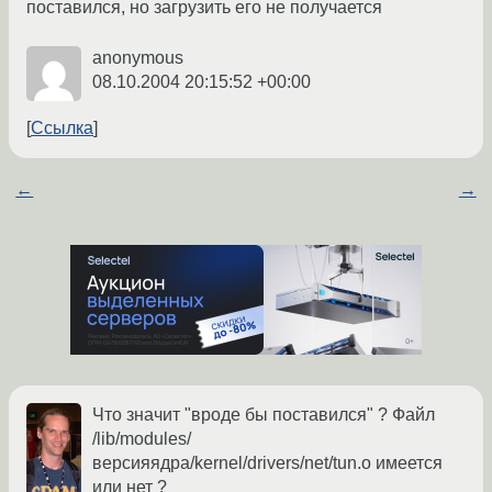
поставился, но загрузить его не получается
anonymous
08.10.2004 20:15:52 +00:00
Ссылка
←
→
Что значит "вроде бы поставился" ? Файл
/lib/modules/
версияядра/kernel/drivers/net/tun.o имеется
или нет ?