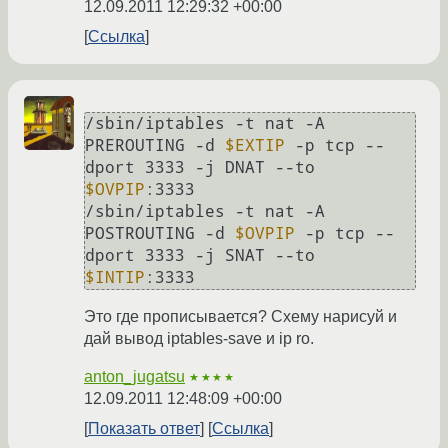
12.09.2011 12:29:32 +00:00
Ссылка
/sbin/iptables -t nat -A 
PREROUTING -d 
$EXTIP
 -p tcp --
dport 3333 -j DNAT --to 
$OVPIP
:3333

/sbin/iptables -t nat -A 
POSTROUTING -d 
$OVPIP
 -p tcp --
dport 3333 -j SNAT --to 
$INTIP
Это где прописывается? Схему нарисуй и
дай вывод iptables-save и ip ro.
anton_jugatsu
★★★★
12.09.2011 12:48:09 +00:00
Показать ответ
Ссылка