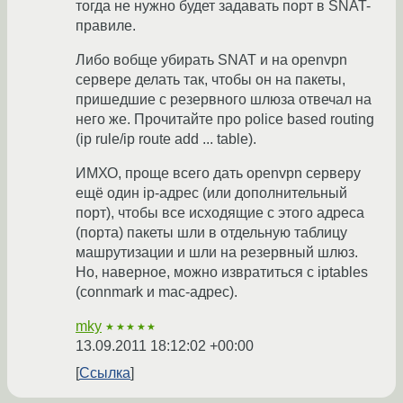
тогда не нужно будет задавать порт в SNAT-
правиле.
Либо вобще убирать SNAT и на openvpn
сервере делать так, чтобы он на пакеты,
пришедшие с резервного шлюза отвечал на
него же. Прочитайте про police based routing
(ip rule/ip route add ... table).
ИМХО, проще всего дать openvpn серверу
ещё один ip-адрес (или дополнительный
порт), чтобы все исходящие с этого адреса
(порта) пакеты шли в отдельную таблицу
машрутизации и шли на резервный шлюз.
Но, наверное, можно извратиться с iptables
(connmark и mac-адрес).
mky
★★★★★
13.09.2011 18:12:02 +00:00
Ссылка