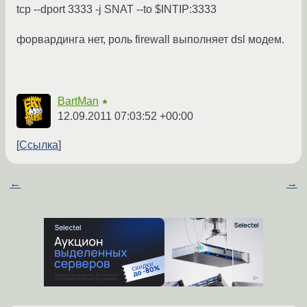
tcp --dport 3333 -j SNAT --to $INTIP:3333
форвардинга нет, роль firewall выполняет dsl модем.
BartMan
★
12.09.2011 07:03:52 +00:00
Ссылка
←
→