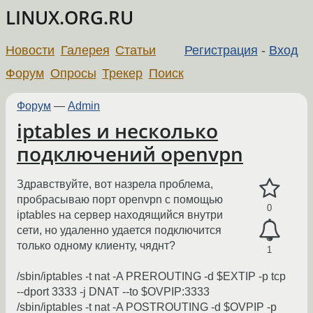
LINUX.ORG.RU
Новости
Галерея
Статьи
Регистрация
-
Вход
Форум
Опросы
Трекер
Поиск
Форум
—
Admin
iptables и несколько
подключений openvpn
Здравствуйте, вот назрела проблема,
пробрасываю порт openvpn с помощью
0
iptables на сервер находящийся внутри
сети, но удаленно удается подключится
только одному клиенту, чяднт?
1
/sbin/iptables -t nat -A PREROUTING -d $EXTIP -p tcp
--dport 3333 -j DNAT --to $OVPIP:3333
/sbin/iptables -t nat -A POSTROUTING -d $OVPIP -p