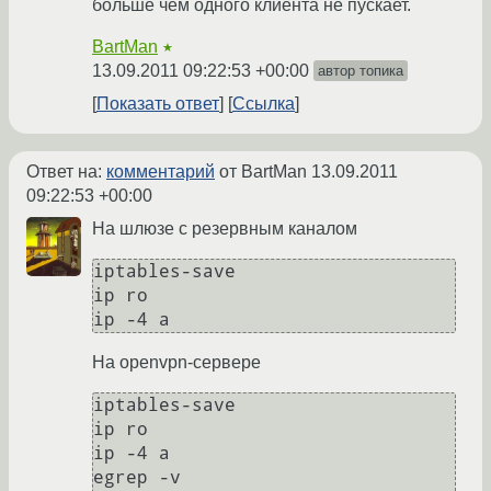
больше чем одного клиента не пускает.
BartMan
★
13.09.2011 09:22:53 +00:00
автор топика
Показать ответ
Ссылка
Ответ на:
комментарий
от BartMan
13.09.2011
09:22:53 +00:00
На шлюзе с резервным каналом
iptables-save

ip ro

На openvpn-сервере
iptables-save

ip ro

ip -4 a

egrep -v 