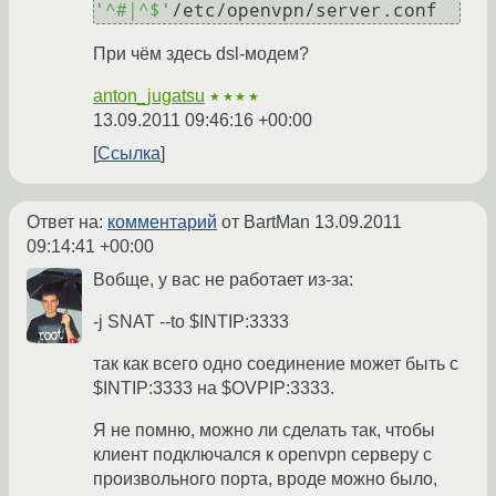
'^#|^$'
При чём здесь dsl-модем?
anton_jugatsu
★★★★
13.09.2011 09:46:16 +00:00
Ссылка
Ответ на:
комментарий
от BartMan
13.09.2011
09:14:41 +00:00
Вобще, у вас не работает из-за:
-j SNAT --to $INTIP:3333
так как всего одно соединение может быть с
$INTIP:3333 на $OVPIP:3333.
Я не помню, можно ли сделать так, чтобы
клиент подключался к openvpn серверу с
произвольного порта, вроде можно было,