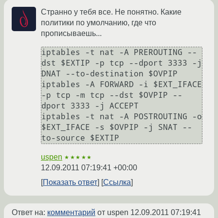
Странно у тебя все. Не понятно. Какие
политики по умолчанию, где что
прописываешь...
iptables -t nat -A PREROUTING --
dst $EXTIP -p tcp --dport 3333 -j 
DNAT --to-destination $OVPIP

iptables -A FORWARD -i $EXT_IFACE 
-p tcp -m tcp --dst $OVPIP --
dport 3333 -j ACCEPT

iptables -t nat -A POSTROUTING -o 
$EXT_IFACE -s $OVPIP -j SNAT --
uspen
★★★★★
12.09.2011 07:19:41 +00:00
Показать ответ
Ссылка
Ответ на:
комментарий
от uspen
12.09.2011 07:19:41