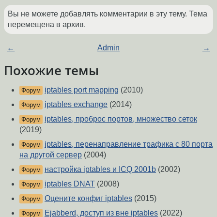
Вы не можете добавлять комментарии в эту тему. Тема
перемещена в архив.
←
Admin
→
Похожие темы
iptables port mapping
(2010)
Форум
iptables exchange
(2014)
Форум
iptables, проброс портов, множество сеток
Форум
(2019)
iptables, перенаправление трафика с 80 порта
Форум
на другой сервер
(2004)
настройка iptables и ICQ 2001b
(2002)
Форум
iptables DNAT
(2008)
Форум
Оцените конфиг iptables
(2015)
Форум
Ejabberd, доступ из вне iptables
(2022)
Форум