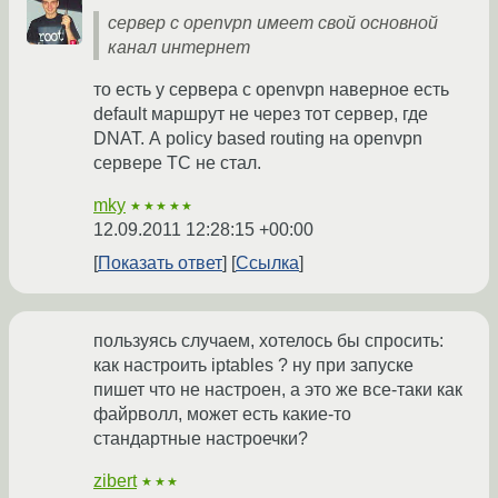
сервер с openvpn имеет свой основной
канал интернет
то есть у сервера с openvpn наверное есть
default маршрут не через тот сервер, где
DNAT. А policy based routing на openvpn
сервере ТС не стал.
mky
★★★★★
12.09.2011 12:28:15 +00:00
Показать ответ
Ссылка
пользуясь случаем, хотелось бы спросить:
как настроить iptables ? ну при запуске
пишет что не настроен, а это же все-таки как
файрволл, может есть какие-то
стандартные настроечки?
zibert
★★★