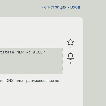
Регистрация
-
Вход
0
1
стве DNS шлюз, разименование не