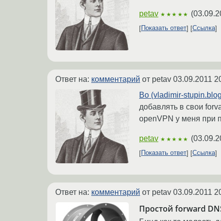
petav
(
03.09.2
★★★★★
Показать ответ
Ссылка
Ответ на:
комментарий
от petav
03.09.2011 2
Во (vladimir-stupin.blo
добавлять в свои forva
openVPN у меня при по
petav
(
03.09.2
★★★★★
Показать ответ
Ссылка
Ответ на:
комментарий
от petav
03.09.2011 2
Простой forward DN