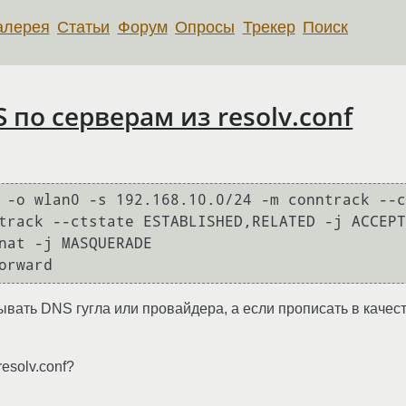
алерея
Статьи
Форум
Опросы
Трекер
Поиск
 по серверам из resolv.conf
сывать DNS гугла или провайдера, а если прописать в каче
esolv.conf?