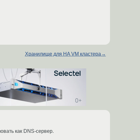
Хранилище для HA VM кластера
→
зовать как DNS-сервер.