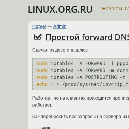
LINUX.ORG.RU
Новости
Г
Форум
—
Admin
Простой forward DNS
Сделал из десктопа шлюз.
sudo
sudo
sudo
echo
Работает, но на клиентах приходится пропи
работает.
Как перебросить все запросы на сервера из r