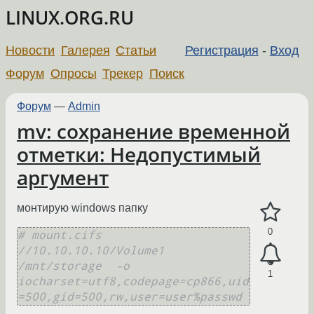
LINUX.ORG.RU
Новости
Галерея
Статьи
Регистрация
-
Вход
Форум
Опросы
Трекер
Поиск
Форум
—
Admin
mv: сохранение временной
отметки: Недопустимый
аргумент
монтирую windows папку
0
# mount.cifs  
//10.10.10.10/Volume1  
/mnt/storage  -o 
1
iocharset=utf8,codepage=cp866,uid
=500,gid=500,rw,user=user%passwd