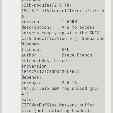
/lib/modules/2.6.18-
194.3.1.el5/kernel/fs/cifs/cifs.k
o

version:        1.60RH

description:    VFS to access 
servers complying with the SNIA 
CIFS Specification e.g. Samba and 
Windows

license:        GPL

author:         Steve French 
<sfrench@us.ibm.com>

srcversion:     
1E19234127C80DD280CE641

depends:

vermagic:       2.6.18-
194.3.1.el5 SMP mod_unload gcc-
4.1

parm:           
CIFSMaxBufSize:Network buffer 
size (not including header). 