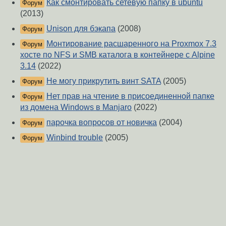
Как смонтировать сетевую папку в ubuntu
Форум
(2013)
Unison для бэкапа
(2008)
Форум
Монтирование расшаренного на Proxmox 7.3
Форум
хосте по NFS и SMB каталога в контейнере с Alpine
3.14
(2022)
Не могу прикрутить винт SATA
(2005)
Форум
Нет прав на чтение в присоединенной папке
Форум
из домена Windows в Manjaro
(2022)
парочка вопросов от новичка
(2004)
Форум
Winbind trouble
(2005)
Форум
О Сервере
-
Правила форума
-
Разметка Markdown
Вверх
Сообщить об ошибке
https://www.linux.org.ru/