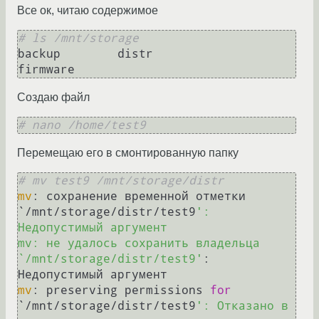
Все ок, читаю содержимое
# ls /mnt/storage
backup        distr             
Создаю файл
# nano /home/test9
Перемещаю его в смонтированную папку
# mv test9 /mnt/storage/distr
mv
: сохранение временной отметки 
`/mnt/storage/distr/test9
': 
Недопустимый аргумент

mv: не удалось сохранить владельца 
`/mnt/storage/distr/test9'
: 
mv
: preserving permissions 
for
`/mnt/storage/distr/test9
': Отказано в 