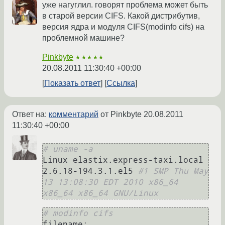
уже нагуглил. говорят проблема может быть
в старой версии CIFS. Какой дистрибутив,
версия ядра и модуля CIFS(modinfo cifs) на
проблемной машине?
Pinkbyte
★★★★★
20.08.2011 11:30:40 +00:00
Показать ответ
Ссылка
Ответ на:
комментарий
от Pinkbyte
20.08.2011
11:30:40 +00:00
# uname -a
Linux elastix.express-taxi.local 
2.6.18-194.3.1.el5 
#1 SMP Thu May 
13 13:08:30 EDT 2010 x86_64 
x86_64 x86_64 GNU/Linux
# modinfo cifs
filename:       