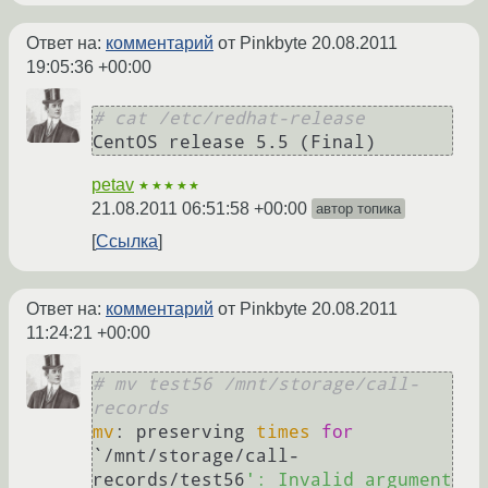
Ответ на:
комментарий
от Pinkbyte
20.08.2011
19:05:36 +00:00
# cat /etc/redhat-release
petav
★★★★★
21.08.2011 06:51:58 +00:00
автор топика
Ссылка
Ответ на:
комментарий
от Pinkbyte
20.08.2011
11:24:21 +00:00
# mv test56 /mnt/storage/call-
records
mv
: preserving 
times
for
`/mnt/storage/call-
records/test56
': Invalid argument
