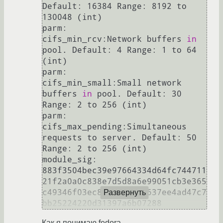
Default: 16384 Range: 8192 to 
130048 (int)

parm:           
cifs_min_rcv:Network buffers 
in
pool. Default: 4 Range: 1 to 64 
(int)

parm:           
cifs_min_small:Small network 
buffers 
in
 pool. Default: 30 
Range: 2 to 256 (int)

parm:           
cifs_max_pending:Simultaneous 
requests to server. Default: 50 
Range: 2 to 256 (int)

module_sig:     
883f3504bec39e97664334d64fc744711
21f2a0a0c838e7d5d8a6e99051cb3e365
c49346f03ec87409f5c5e637ee4ad47c7
Развернуть
Как я понимаю fedora.