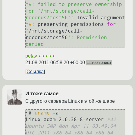
mv: failed to preserve ownership 
for `/mnt/storage/call-
records/test56'
mv
: preserving permissions 
for
`/mnt/storage/call-
records/test56
': Permission 
petav
★★★★★
21.08.2011 06:58:20 +00:00
автор топика
Ссылка
И тоже самое
С другого сервера Linux к этой же шаре
~# 
uname
 -a

Linux adam 2.6.38-8-server 
#42-
Ubuntu SMP Mon Apr 11 03:49:04 
UTC 2011 x86_64 x86_64 x86_64 