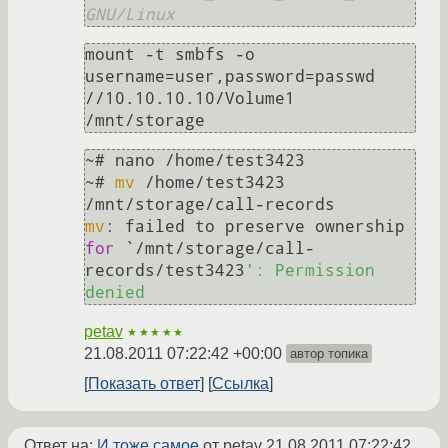
GNU/Linux
mount -t smbfs -o 
username=user,password=passwd 
//10.10.10.10/Volume1 
~# nano /home/test3423

~# 
mv
 /home/test3423 
mv
: failed to preserve ownership 
for
 `/mnt/storage/call-
records/test3423
': Permission 
petav
★★★★★
21.08.2011 07:22:42 +00:00
автор топика
Показать ответ
Ссылка
Ответ на:
И тоже самое
от petav
21.08.2011 07:22:42