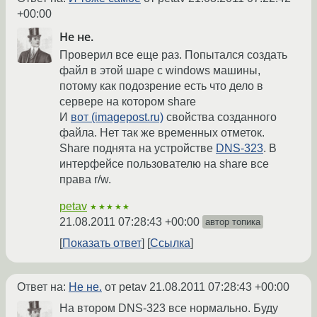
+00:00
Не не.
Проверил все еще раз. Попытался создать
файл в этой шаре с windows машины,
потому как подозрение есть что дело в
сервере на котором share
И
вот (imagepost.ru)
свойства созданного
файла. Нет так же временных отметок.
Share поднята на устройстве
DNS-323
. В
интерфейсе пользователю на share все
права r/w.
petav
★★★★★
21.08.2011 07:28:43 +00:00
автор топика
Показать ответ
Ссылка
Ответ на:
Не не.
от petav
21.08.2011 07:28:43 +00:00
На втором DNS-323 все нормально. Буду