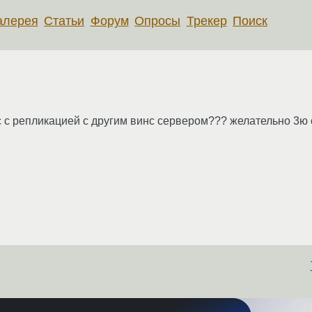
алерея
Статьи
Форум
Опросы
Трекер
Поиск
с с репликацией с другим винс сервером??? желательно 3ю