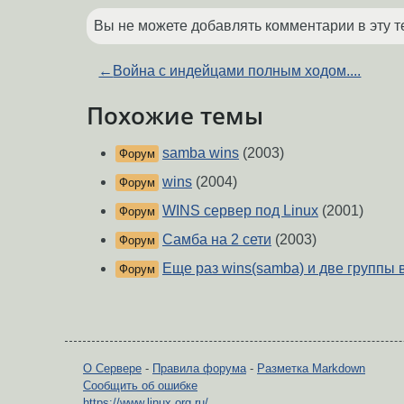
Вы не можете добавлять комментарии в эту т
←
Война с индейцами полным ходом....
Похожие темы
samba wins
(2003)
Форум
wins
(2004)
Форум
WINS сервер под Linux
(2001)
Форум
Самба на 2 сети
(2003)
Форум
Еще раз wins(samba) и две группы в
Форум
О Сервере
-
Правила форума
-
Разметка Markdown
Сообщить об ошибке
https://www.linux.org.ru/