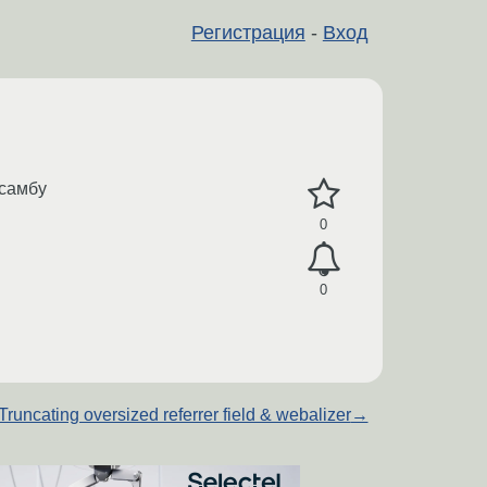
Регистрация
-
Вход
 самбу
0
0
Truncating oversized referrer field & webalizer
→