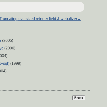
Truncating oversized referrer field & webalizer
→
r
(2005)
ус
(2006)
004)
x+sql)
(1999)
004)
Вверх