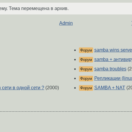
ему. Тема перемещена в архив.
Admin
samba wins serve
Форум
samba + антивир
Форум
samba troubles
(2
Форум
Репликации (linu
Форум
 сети в одной сети ?
(2000)
SAMBA + NAT
(2
Форум