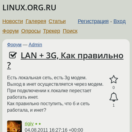
LINUX.ORG.RU
Новости
Галерея
Статьи
Регистрация
-
Вход
Форум
Опросы
Трекер
Поиск
Форум
—
Admin
LAN + 3G, Как правильно
?
Есть локальная сеть, есть 3g модем.
Выход в инет осуществляется через модем.
0
При подключении к локалке перестает
работать инет.
Как правильно поступить, что б и сеть
1
работала, и инет?
rigiy
★★
04.08.2011 16:27:16 +00:00