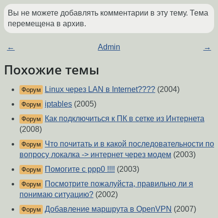
Вы не можете добавлять комментарии в эту тему. Тема
перемещена в архив.
←
Admin
→
Похожие темы
Linux через LAN в Internet????
(2004)
Форум
iptables
(2005)
Форум
Как подключиться к ПК в сетке из Интернета
Форум
(2008)
Что почитать и в какой последовательности по
Форум
вопросу локалка -> интернет через модем
(2003)
Помогите с ррр0 !!!!
(2003)
Форум
Посмотрите пожалуйста, правильно ли я
Форум
понимаю ситуацию?
(2002)
Добавление маршрута в OpenVPN
(2007)
Форум