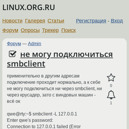
LINUX.ORG.RU
Новости
Галерея
Статьи
Регистрация
-
Вход
Форум
Опросы
Трекер
Поиск
Форум
—
Admin
не могу подключиться
smbclient
применительно в другим адресам
подключение проходит нормально, а к себе
0
не могу подключиться ни через smbclient, ни
через крусадер, зато с виндовых машин -
всё ок
1
qwe@rty:~$ smbclient -L 127.0.0.1
Enter qwe's password:
Connection to 127.0.0.1 failed (Error