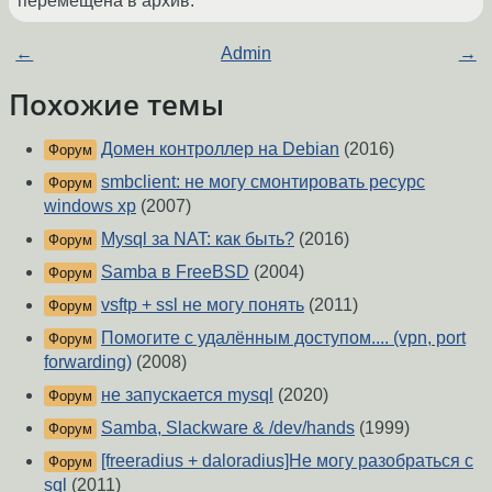
перемещена в архив.
←
Admin
→
Похожие темы
Домен контроллер на Debian
(2016)
Форум
smbclient: не могу смонтировать ресурс
Форум
windows xp
(2007)
Mysql за NAT: как быть?
(2016)
Форум
Samba в FreeBSD
(2004)
Форум
vsftp + ssl не могу понять
(2011)
Форум
Помогите с удалённым доступом.... (vpn, port
Форум
forwarding)
(2008)
не запускается mysql
(2020)
Форум
Samba, Slackware & /dev/hands
(1999)
Форум
[freeradius + daloradius]Не могу разобраться с
Форум
sql
(2011)