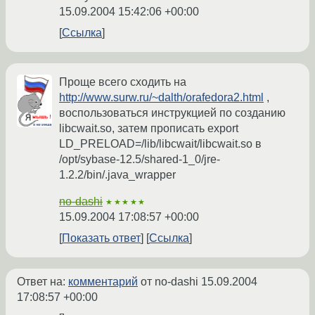
15.09.2004 15:42:06 +00:00
Ссылка
Проще всего сходить на
http://www.surw.ru/~dalth/orafedora2.html
,
воспользоваться инструкцией по созданию
libcwait.so, затем прописать export
LD_PRELOAD=/lib/libcwait/libcwait.so в
/opt/sybase-12.5/shared-1_0/jre-
1.2.2/bin/.java_wrapper
no-dashi
★★★★★
15.09.2004 17:08:57 +00:00
Показать ответ
Ссылка
Ответ на:
комментарий
от no-dashi
15.09.2004
17:08:57 +00:00