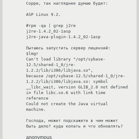
Сорри, так нагляднее думаю будет:

ASP Linux 9.2.

#rpm -qa | grep j2re

j2re-1.4.2_02-1asp

j2re-java-plugin-1.4.2_02-1asp

Пытаюсь запустить сервер лицензий:

$lmgr

Can't load library "/opt/sybase-
12.5/shared-1_0/jre-
1.2.2/lib/i386/libjava.so",

because /opt/sybase-12.5/shared-1_0/jre-
1.2.2/lib/i386/libjava.so: symbol 
__libc_wait, version GLIB_2.0 not defined 
in file libc.so.6 with link time 
reference

Could not create the Java virtual 
machine.

Господа, может подскажете в чем может 
быть дело? куда копать и что обновлять?
anonymous