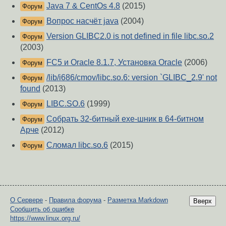
Java 7 & CentOs 4.8
(2015)
Форум
Вопрос насчёт java
(2004)
Форум
Version GLIBC2.0 is not defined in file libc.so.2
Форум
(2003)
FC5 и Oracle 8.1.7, Установка Oracle
(2006)
Форум
/lib/i686/cmov/libc.so.6: version `GLIBC_2.9' not
Форум
found
(2013)
LIBC.SO.6
(1999)
Форум
Собрать 32-битный exe-шник в 64-битном
Форум
Арче
(2012)
Сломал libc.so.6
(2015)
Форум
О Сервере
-
Правила форума
-
Разметка Markdown
Вверх
Сообщить об ошибке
https://www.linux.org.ru/