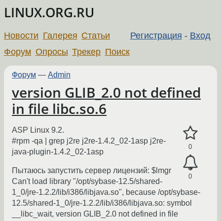
LINUX.ORG.RU
Новости
Галерея
Статьи
Регистрация
-
Вход
Форум
Опросы
Трекер
Поиск
Форум
—
Admin
version GLIB_2.0 not defined
in file libc.so.6
ASP Linux 9.2.
#rpm -qa | grep j2re j2re-1.4.2_02-1asp j2re-
0
java-plugin-1.4.2_02-1asp
Пытаюсь запустить сервер лицензий: $lmgr
0
Can't load library "/opt/sybase-12.5/shared-
1_0/jre-1.2.2/lib/i386/libjava.so", because /opt/sybase-
12.5/shared-1_0/jre-1.2.2/lib/i386/libjava.so: symbol
__libc_wait, version GLIB_2.0 not defined in file