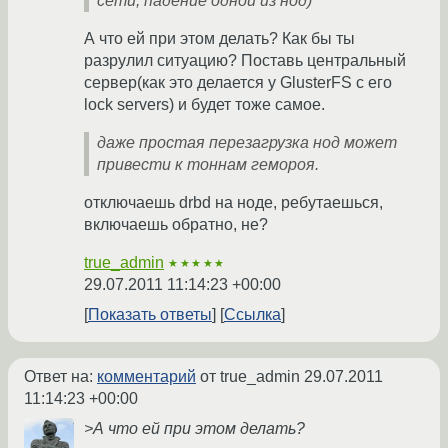
сети, падение одной из нод)
А что ей при этом делать? Как бы ты
разрулил ситуацию? Поставь центральный
сервер(как это делается у GlusterFS с его
lock servers) и будет тоже самое.
даже простая перезагрузка нод может
привести к тоннам гемороя.
отключаешь drbd на ноде, ребутаешься,
включаешь обратно, не?
true_admin
★★★★★
29.07.2011 11:14:23 +00:00
Показать ответы
Ссылка
Ответ на:
комментарий
от true_admin
29.07.2011
11:14:23 +00:00
>А что ей при этом делать?