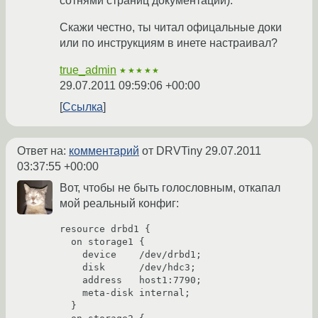
сотнями страниц документации).
Скажи честно, ты читал офицальные доки
или по инструкциям в инете настраивал?
true_admin
★★★★★
29.07.2011 09:59:06 +00:00
Ссылка
Ответ на:
комментарий
от DRVTiny
29.07.2011
03:37:55 +00:00
Вот, чтобы не быть голословным, откапал
мой реальный конфиг:
resource drbd1 {

  on storage1 {

    device    /dev/drbd1;

    disk      /dev/hdc3;

    address   host1:7790;

    meta-disk internal;

  }
