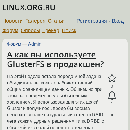
LINUX.ORG.RU
Новости
Галерея
Статьи
Регистрация
-
Вход
Форум
Опросы
Трекер
Поиск
Форум
—
Admin
А как вы используете
GlusterFS в продакшен?
На этой неделе встала передо мной задача
объединить несколько рабочих станций
0
общим хранилищем данных. Общим, но при
этом распределённым с избыточным
хранением. Я использовал для этих целей
1
Gluster и получилось вроде бы весьма
неплохо: вполне натуральный сетевой RAID 1, не
чета всяким дурным решениям типа DRBD с
обвязкой из соплей непонятно кем и как