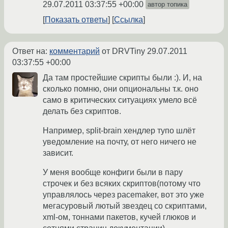
29.07.2011 03:37:55 +00:00
автор топика
Показать ответы
Ссылка
Ответ на:
комментарий
от DRVTiny
29.07.2011
03:37:55 +00:00
Да там простейшие скрипты были :). И, на
сколько помню, они опциональны т.к. оно
само в критических ситуациях умело всё
делать без скриптов.
Например, split-brain хендлер тупо шлёт
уведомление на почту, от него ничего не
зависит.
У меня вообще конфиги были в пару
строчек и без всяких скриптов(потому что
управлялось через pacemaker, вот это уже
мегасуровый лютый звездец со скриптами,
xml-ом, тоннами пакетов, кучей глюков и