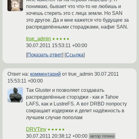
понимаю, бывает что что-то не любишь и
хочешь стереть это с лица земли. Но SAN
это другое. Да и мне кажется что будущее за
распределёнными стораджами, нафиг SAN.
true_admin
★★★★★
30.07.2011 15:53:11 +00:00
Показать ответ
Ссылка
Ответ на:
комментарий
от true_admin
30.07.2011
15:53:11 +00:00
Так Gluster и позволяет создавать
распределённые сторэджи - как и Tahoe
LAFS, как и LustreFS. А вот DRBD попросту
сокращает издержки и делит надёжность в
лучшем случае пополам
DRVTiny
★★★★★
30.07.2011 20:38:12 +00:00
автор топика