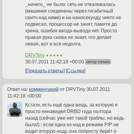
_ничего_ не было: сеть не отваливалась
(машинки соединены через гигабитный
свитч над ними) и на наносекунду, никто не
подвисал, процессор не занят, памяти до
хрена, ошибок ввода-вывода нет. Просто
правая рука снова не знает, что делает
левая, вот и вся недолга.
DRVTiny
★★★★★
30.07.2011 11:42:18 +00:00
автор топика
Показать ответы
Ссылка
Ответ на:
комментарий
от DRVTiny
30.07.2011
11:42:18 +00:00
Кстати, есть ещё одна вещь, за которую я
просто ненавидел DRBD года полтора
назад (сейчас уже нет такой траблы, но ведь
была!) : если одна из нод в режиме P/P не
видит вторую ноду, она попросту берёт и