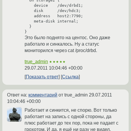
  on storage2 {

    device    /dev/drbd1;

    disk      /dev/hdc3;

    address   host2:7790;

    meta-disk internal;

  }

Это было поднято на центос. Оно даже
работало и синкалось. Ну а статус
мониторился через cat /proc/drbd.
true_admin
★★★★★
29.07.2011 10:04:46 +00:00
Показать ответ
Ссылка
Ответ на:
комментарий
от true_admin
29.07.2011
10:04:46 +00:00
Работает и синкится, не спорю. Вот только
работает на запись с одной стороны, да
плюс работает до тех пор, пока не падает с
грохотом. И да, я ещё ни разу не видел,