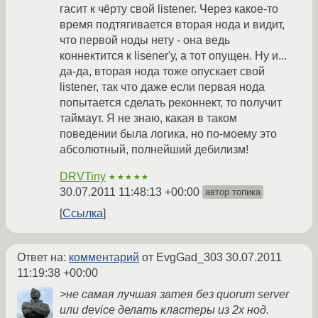
гасит к чёрту свой listener. Через какое-то
время подтягивается вторая нода и видит,
что первой ноды нету - она ведь
коннектится к lisener'у, а тот опущен. Ну и...
да-да, вторая нода тоже опускает свой
listener, так что даже если первая нода
попытается сделать реконнект, то получит
таймаут. Я не знаю, какая в таком
поведении была логика, но по-моему это
абсолютный, полнейший дебилизм!
DRVTiny
★★★★★
30.07.2011 11:48:13 +00:00
автор топика
Ссылка
Ответ на:
комментарий
от EvgGad_303
30.07.2011
11:19:38 +00:00
>не самая лучшая затея без quorum server
или device делать кластеры из 2х нод.