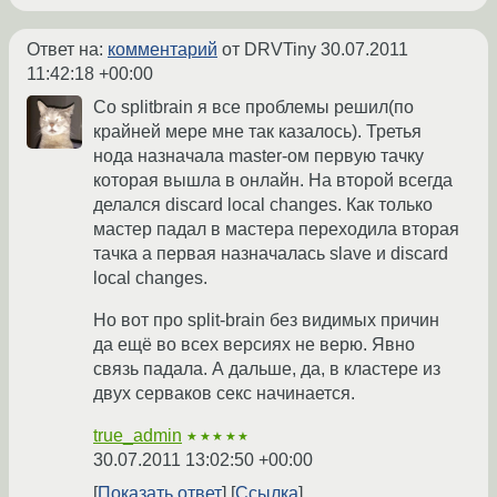
Ответ на:
комментарий
от DRVTiny
30.07.2011
11:42:18 +00:00
Со splitbrain я все проблемы решил(по
крайней мере мне так казалось). Третья
нода назначала master-ом первую тачку
которая вышла в онлайн. На второй всегда
делался discard local changes. Как только
мастер падал в мастера переходила вторая
тачка а первая назначалась slave и discard
local changes.
Но вот про split-brain без видимых причин
да ещё во всех версиях не верю. Явно
связь падала. А дальше, да, в кластере из
двух серваков секс начинается.
true_admin
★★★★★
30.07.2011 13:02:50 +00:00
Показать ответ
Ссылка