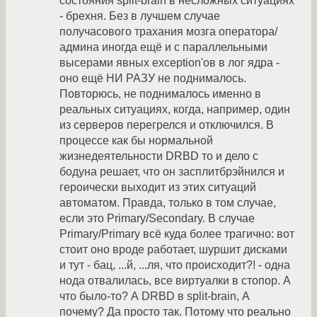
состояния split-brain в несложных ситуациях
- брехня. Без в лучшем случае
получасового трахания мозга оператора/
админа иногда ещё и с параллельными
высерами явных exception'ов в лог ядра -
оно ещё НИ РАЗУ не поднималось.
Повторюсь, не поднималось именно в
реальных ситуациях, когда, например, один
из серверов перегрелся и отключился. В
процессе как бы нормальной
жизнедеятельности DRBD то и дело с
бодуна решает, что он засплитбрэйнился и
героически выходит из этих ситуаций
автоматом. Правда, только в том случае,
если это Primary/Secondary. В случае
Primary/Primary всё куда более трагично: вот
стоит оно вроде работает, шуршит дисками
и тут - бац, ...й, ...ля, что происходит?! - одна
нода отвалилась, все виртуалки в стопор. А
что было-то? А DRBD в split-brain, А
почему? Да просто так. Потому что реально