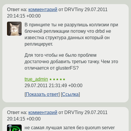
Ответ на:
комментарий
от DRVTiny
29.07.2011
20:14:15 +00:00
В принципе ты не разрулишь коллизии при
блочной репликации потому что drbd не
известна структура данных который он
реплицирует.
Для того чтобы не было проблем
достаточно добавить третью тачку. Чем это
отличается от glusterFS?
true_admin
★★★★★
29.07.2011 21:31:49 +00:00
Показать ответ
Ссылка
Ответ на:
комментарий
от DRVTiny
29.07.2011
20:14:15 +00:00
не самая лучшая затея без quorum server