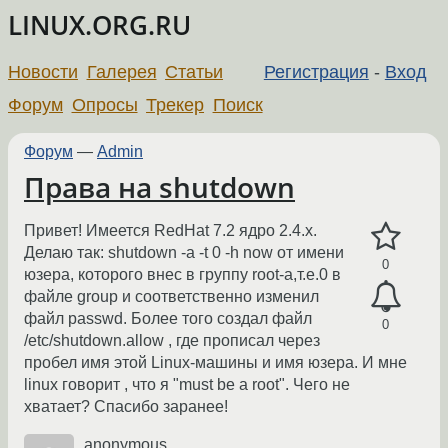
LINUX.ORG.RU
Новости
Галерея
Статьи
Регистрация
-
Вход
Форум
Опросы
Трекер
Поиск
Форум
—
Admin
Права на shutdown
Привет! Имеется RedHat 7.2 ядро 2.4.х.
Делаю так: shutdown -a -t 0 -h now от имени
0
юзера, которого внес в группу root-a,т.е.0 в
файле group и соответственно изменил
файл passwd. Более того создал файл
0
/etc/shutdown.allow , где прописал через
пробел имя этой Linux-машины и имя юзера. И мне
linux говорит , что я "must be a root". Чего не
хватает? Cпасибо заранее!
anonymous