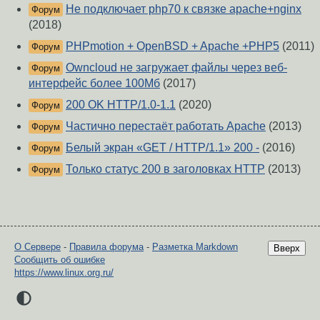
Не подключает php70 к связке apache+nginx
Форум
(2018)
PHPmotion + OpenBSD + Apache +PHP5
(2011)
Форум
Owncloud не загружает файлы через веб-
Форум
интерфейс более 100Мб
(2017)
200 OK HTTP/1.0-1.1
(2020)
Форум
Частично перестаёт работать Apache
(2013)
Форум
Белый экран «GET / HTTP/1.1» 200 -
(2016)
Форум
Только статус 200 в заголовках HTTP
(2013)
Форум
О Сервере
-
Правила форума
-
Разметка Markdown
Вверх
Сообщить об ошибке
https://www.linux.org.ru/