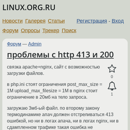
LINUX.ORG.RU
Новости
Галерея
Статьи
Регистрация
-
Вход
Форум
Опросы
Трекер
Поиск
Форум
—
Admin
проблемы с http 413 и 200
связка apache+nginx, сайт с возможностью
загрузки файлов.
0
в php.ini стоят ограничения post_max_size =
1M upload_max_filesize = 1M в nginx стоит
1
ограничение в 20мб на тело запроса.
загружаю 3мб-ый файл. по второму закону
термодинамике апач должен отстреливаться 413
ошибкой, но ни в логах апача, ни в логах nginx, ни в
сдампленном трафике такая ошибка не