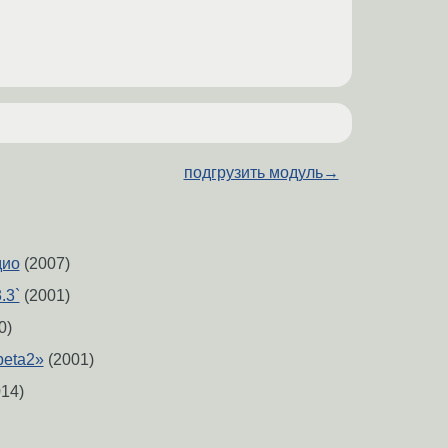
подгрузить модуль
→
дио
(2007)
.3`
(2001)
0)
beta2»
(2001)
14)