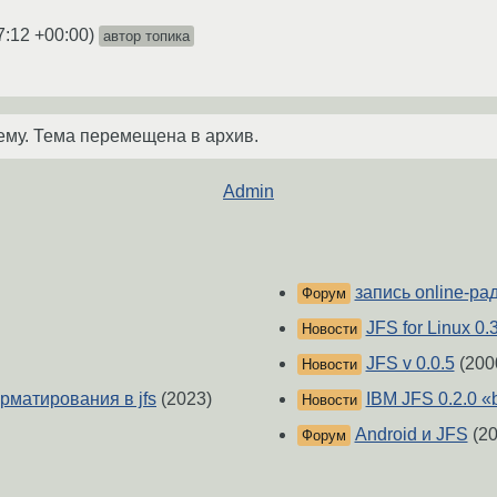
7:12 +00:00
)
автор топика
ему. Тема перемещена в архив.
Admin
запись online-ра
Форум
JFS for Linux 0.3
Новости
JFS v 0.0.5
(200
Новости
рматирования в jfs
(2023)
IBM JFS 0.2.0 «
Новости
Android и JFS
(20
Форум