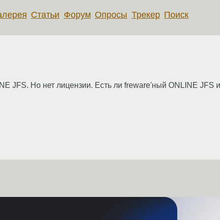
алерея
Статьи
Форум
Опросы
Трекер
Поиск
E JFS. Но нет лицензии. Есть ли freware'ный ONLINE JFS ил