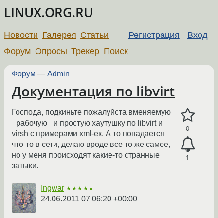
LINUX.ORG.RU
Новости
Галерея
Статьи
Регистрация
-
Вход
Форум
Опросы
Трекер
Поиск
Форум
—
Admin
Документация по libvirt
Господа, подкиньте пожалуйста вменяемую
_рабочую_ и простую хаутушку по libvirt и
0
virsh c примерами xml-ек. А то попадается
что-то в сети, делаю вроде все то же самое,
но у меня происходят какие-то странные
1
затыки.
Ingwar
★★★★★
24.06.2011 07:06:20 +00:00