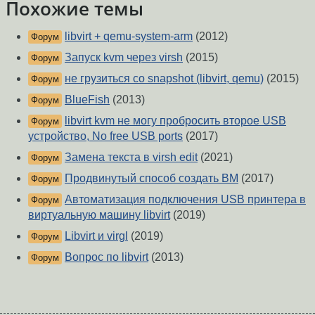
Похожие темы
libvirt + qemu-system-arm
(2012)
Форум
Запуск kvm через virsh
(2015)
Форум
не грузиться со snapshot (libvirt, qemu)
(2015)
Форум
BlueFish
(2013)
Форум
libvirt kvm не могу пробросить второе USB
Форум
устройство, No free USB ports
(2017)
Замена текста в virsh edit
(2021)
Форум
Продвинутый способ создать ВМ
(2017)
Форум
Автоматизация подключения USB принтера в
Форум
виртуальную машину libvirt
(2019)
Libvirt и virgl
(2019)
Форум
Вопрос по libvirt
(2013)
Форум