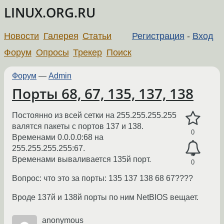
LINUX.ORG.RU
Новости
Галерея
Статьи
Регистрация
-
Вход
Форум
Опросы
Трекер
Поиск
Форум
—
Admin
Порты 68, 67, 135, 137, 138
Постоянно из всей сетки на 255.255.255.255
валятся пакеты с портов 137 и 138.
0
Временами 0.0.0.0:68 на
255.255.255.255:67.
Временами вываливается 135й порт.
0
Вопрос: что это за порты: 135 137 138 68 67????
Вроде 137й и 138й порты по ним NetBIOS вещает.
anonymous