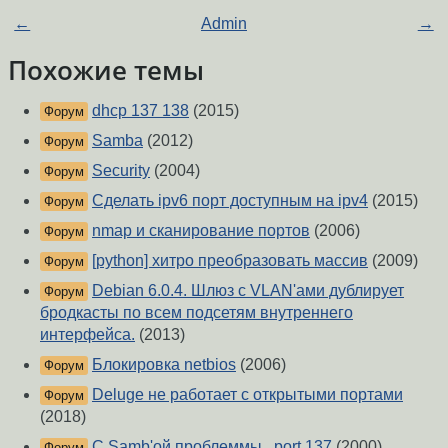
←
Admin
→
Похожие темы
dhcp 137 138
(2015)
Форум
Samba
(2012)
Форум
Security
(2004)
Форум
Сделать ipv6 порт доступным на ipv4
(2015)
Форум
nmap и сканирование портов
(2006)
Форум
[python] хитро преобразовать массив
(2009)
Форум
Debian 6.0.4. Шлюз c VLAN'ами дублирует
Форум
бродкасты по всем подсетям внутреннего
интерфейса.
(2013)
Блокировка netbios
(2006)
Форум
Deluge не работает с открытыми портами
Форум
(2018)
C Samb'ой проблеммы.. port 137
(2000)
Форум