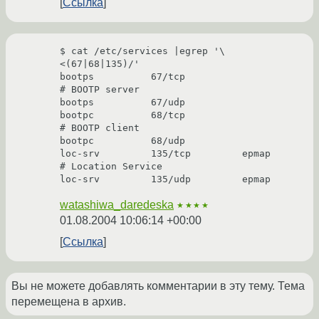
Ссылка
$ cat /etc/services |egrep '\
<(67|68|135)/'

bootps          67/tcp                          
# BOOTP server

bootps          67/udp

bootpc          68/tcp                          
# BOOTP client

bootpc          68/udp

loc-srv         135/tcp         epmap           
# Location Service

watashiwa_daredeska
★★★★
01.08.2004 10:06:14 +00:00
Ссылка
Вы не можете добавлять комментарии в эту тему. Тема
перемещена в архив.