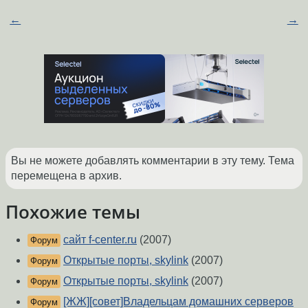
←
→
Вы не можете добавлять комментарии в эту тему. Тема
перемещена в архив.
Похожие темы
сайт f-center.ru
(2007)
Форум
Открытые порты, skylink
(2007)
Форум
Открытые порты, skylink
(2007)
Форум
[ЖЖ][совет]Владельцам домашних серверов
Форум