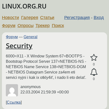
LINUX.ORG.RU
Новости
Галерея
Статьи
Регистрация
-
Вход
Форум
Опросы
Трекер
Поиск
Форум
—
General
Security
6000=X11 - X Window System 67=BOOTPS -
Bootstrap Protocol Server 137=NETBIOS-NS -
0
NETBIOS Name Service 138=NETBIOS-DGM
- NETBIOS Datagram Service za4em eti
servici nyjni i kak ix otkly4it', i nado li eto delat'.
0
anonymous
22.03.2004 21:59:39 +00:00
Ссылка