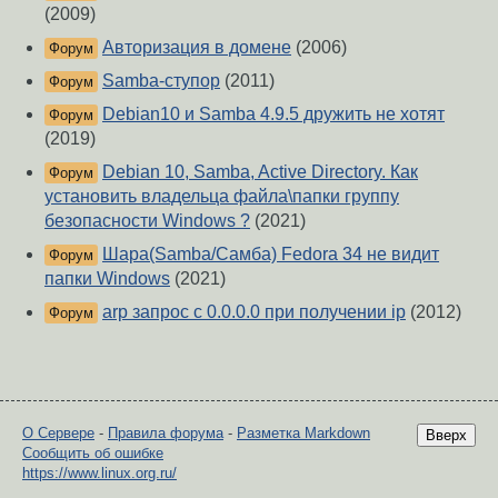
(2009)
Авторизация в домене
(2006)
Форум
Samba-ступор
(2011)
Форум
Debian10 и Samba 4.9.5 дружить не хотят
Форум
(2019)
Debian 10, Samba, Active Directory. Как
Форум
установить владельца файла\папки группу
безопасности Windows ?
(2021)
Шара(Samba/Самба) Fedora 34 не видит
Форум
папки Windows
(2021)
arp запрос с 0.0.0.0 при получении ip
(2012)
Форум
О Сервере
-
Правила форума
-
Разметка Markdown
Вверх
Сообщить об ошибке
https://www.linux.org.ru/