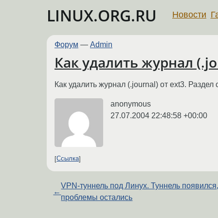
LINUX.ORG.RU
Новости
Г
Форум
—
Admin
Как удалить журнал (.jou
Как удалить журнал (.journal) от ext3. Раздел
anonymous
27.07.2004 22:48:58 +00:00
Ссылка
VPN-туннель под Линух. Туннель появился
←
проблемы остались