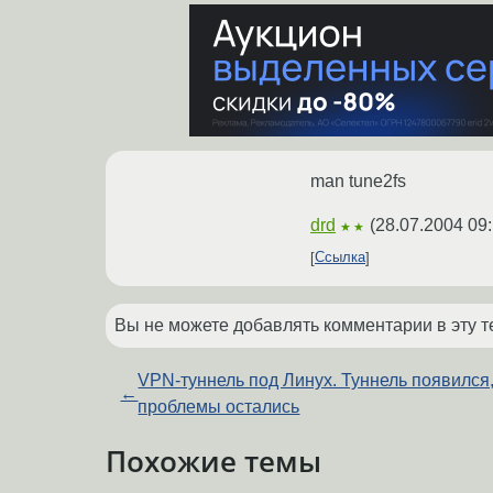
man tune2fs
drd
(
28.07.2004 09
★★
Ссылка
Вы не можете добавлять комментарии в эту т
VPN-туннель под Линух. Туннель появился
←
проблемы остались
Похожие темы