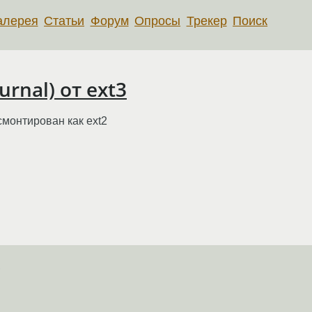
алерея
Статьи
Форум
Опросы
Трекер
Поиск
rnal) от ext3
 смонтирован как ext2
,