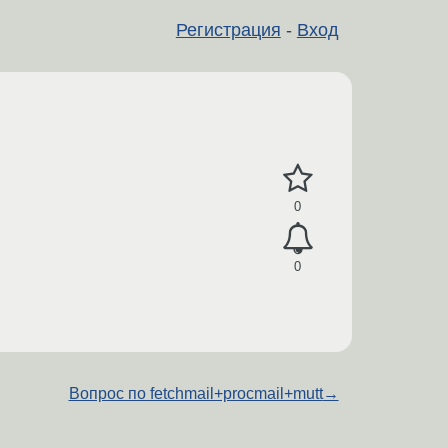
Регистрация
-
Вход
0
0
Вопрос по fetchmail+procmail+mutt
→