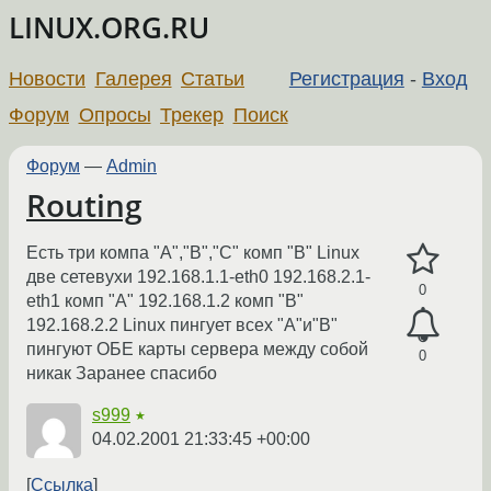
LINUX.ORG.RU
Новости
Галерея
Статьи
Регистрация
-
Вход
Форум
Опросы
Трекер
Поиск
Форум
—
Admin
Routing
Есть три компа "A","B","C" комп "B" Linux
две сетевухи 192.168.1.1-eth0 192.168.2.1-
0
eth1 комп "A" 192.168.1.2 комп "B"
192.168.2.2 Linux пингует всех "A"и"B"
пингуют ОБЕ карты сервера между собой
0
никак Заранее спасибо
s999
★
04.02.2001 21:33:45 +00:00
Ссылка