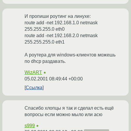
И пропиши роутинг на линухе:
route add -net 192.168.1.0 netmask
255.255.255.0 eth0
route add -net 192.168.2.0 netmask
255.255.255.0 eth1
А роутера для windows-клиентов можешь
по dhcp раздавать.
WizART
★
05.02.2001 08:49:44 +00:00
Ссылка
Спасибо хлопцы я так и сделал есть ещё
вопросы если можно мыло или асю
s999
★