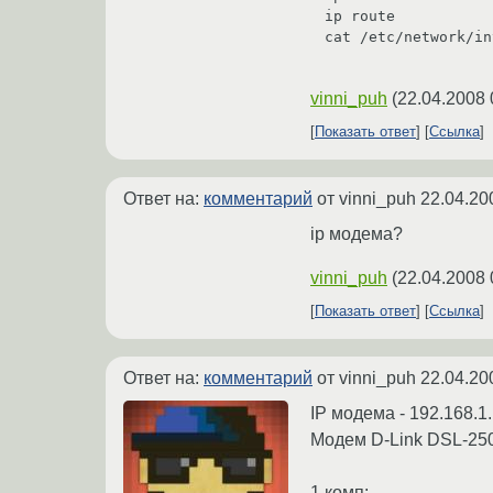
ip route

cat /etc/network/in
vinni_puh
(
22.04.2008 
Показать ответ
Ссылка
Ответ на:
комментарий
от vinni_puh
22.04.20
ip модема?
vinni_puh
(
22.04.2008 
Показать ответ
Ссылка
Ответ на:
комментарий
от vinni_puh
22.04.20
IP модема - 192.168.1
Модем D-Link DSL-25
1 комп: