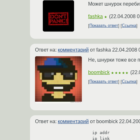
Может шнурок перебит
fashka
(
22.04.2008 0
★
Показать ответ
Ссылка
Ответ на:
комментарий
от fashka
22.04.2008 
Не, шнурки тоже все 
boombick
(
22.
★★★★★
Показать ответ
Ссылка
Ответ на:
комментарий
от boombick
22.04.20
ip addr

ip link
