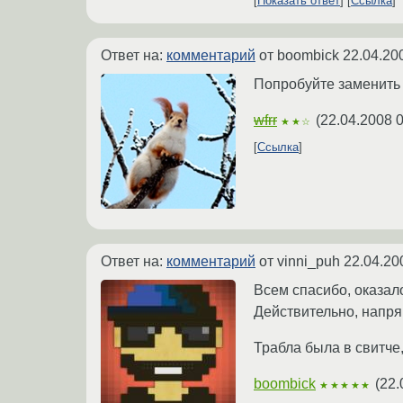
Показать ответ
Ссылка
Ответ на:
комментарий
от boombick
22.04.20
Попробуйте заменить 
wfrr
(
22.04.2008 0
★★☆
Ссылка
Ответ на:
комментарий
от vinni_puh
22.04.20
Всем спасибо, оказало
Действительно, напрям
Трабла была в свитче
boombick
(
22.
★★★★★