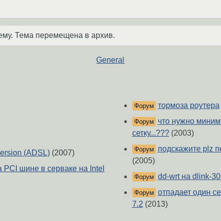
ему. Тема перемещена в архив.
General
тормоза роутера
Форум
что нужно миним
Форум
сетку...???
(2003)
подскажите plz 
Форум
ersion (ADSL)
(2007)
(2005)
 PCI шине в серваке на Intel
dd-wrt на dlink-3
Форум
отпадает один с
Форум
7.2
(2013)