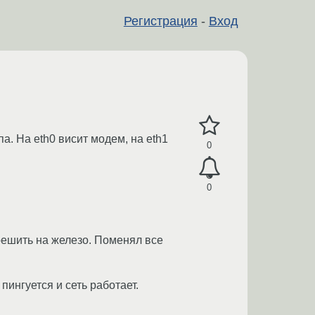
Регистрация
-
Вход
а. На eth0 висит модем, на eth1
0
0
грешить на железо. Поменял все
пингуется и сеть работает.