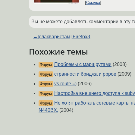
Ссылка
Вы не можете добавлять комментарии в эту т
←
[слакваристам] Firefox3
Похожие темы
Проблемы с маршрутами
(2008)
Форум
странности бриджа и pppoe
(2009)
Форум
vs route =)
(2006)
Форум
Настройка внешнего доступа к subv
Форум
Не хотят работать cетевые карты на
Форум
N440BX.
(2004)