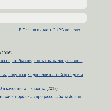
BiPrint на винде + CUPS на Linux
→
(2006)
ально, чтобы соединить компы линух и вин в
по маршрутизации дополнительной ip подсети
00 в качестве wifi-клиента
(2012)
етевой интерфейс в процессе работы debian