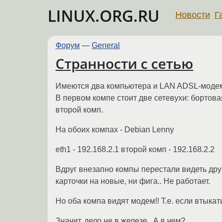
LINUX.ORG.RU
Новости
Г
Форум
—
General
Странности с сетью
Имеются два компьютера и LAN ADSL-модем 
В первом компе стоит две сетевухи: бортовая
второй комп.
На обоих компах - Debian Lenny
eth1 - 192.168.2.1 второй комп - 192.168.2.2
Вдруг внезапно компы перестали видеть друг
карточки на новые, ни фига.. Не работает.
Но оба компа видят модем!! Т.е. если втыкат
Значит, дело не в железе.. А в чем?