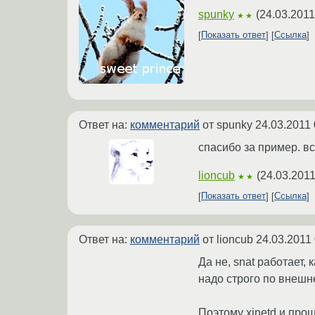
spunky
(
24.03.2011
★★
Показать ответ
Ссылка
Ответ на:
комментарий
от spunky
24.03.2011 
спасибо за пример. все
lioncub
(
24.03.2011
★★
Показать ответ
Ссылка
Ответ на:
комментарий
от lioncub
24.03.2011 
Да не, snat работает, 
надо строго по внешне
Поэтому xinetd и прощ