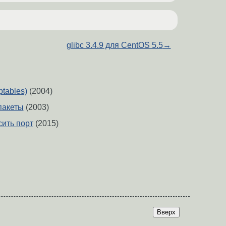
glibc 3.4.9 для CentOS 5.5
→
ptables)
(2004)
пакеты
(2003)
сить порт
(2015)
Вверх