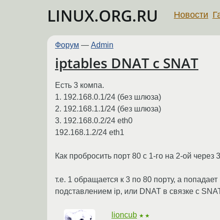
LINUX.ORG.RU
Новости
Г
Форум
—
Admin
iptables DNAT c SNAT
Есть 3 компа.
1. 192.168.0.1/24 (без шлюза)
2. 192.168.1.1/24 (без шлюза)
3. 192.168.0.2/24 eth0
192.168.1.2/24 eth1
Как пробросить порт 80 с 1-го на 2-ой че
т.е. 1 обращается к 3 по 80 порту, а попадае
подставлением ip, или DNAT в связке с SNA
lioncub
★★