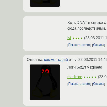
Хоть DNAT в связке с 
сюда последствиями. Л
lvi
(
23.03.2011 
★★★★
Показать ответ
Ссылка
Ответ на:
комментарий
от lvi
23.03.2011 14:4
Логи будут у [x]inetd
madcore
(
23.0
★★★★★
Показать ответ
Ссылка