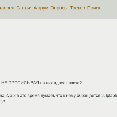
алерея
Статьи
Форум
Опросы
Трекер
Поиск
рез 3 НЕ ПРОПИСЫВАЯ на них адрес шлюза?
т на 2, а 2 в это время думает, что к нему обращается 3. Ipt
T)?