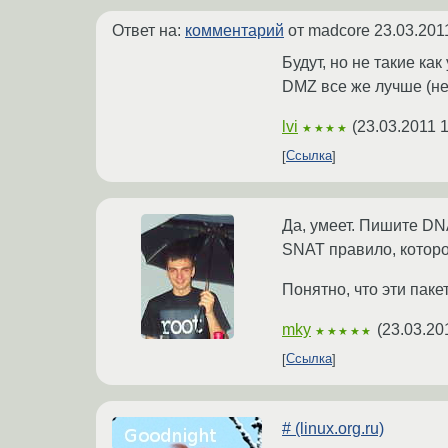
Ответ на:
комментарий
от madcore
23.03.201
Будут, но не такие ка
DMZ все же лучше (не 
lvi
(
23.03.2011 
★★★★
Ссылка
Да, умеет. Пишите DNA
SNAT правило, которое
Понятно, что эти па
mky
(
23.03.20
★★★★★
Ссылка
# (linux.org.ru)