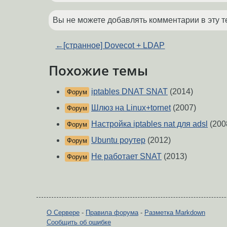
Вы не можете добавлять комментарии в эту т
←
[странное] Dovecot + LDAP
Похожие темы
iptables DNAT SNAT
(2014)
Форум
Шлюз на Linux+tornet
(2007)
Форум
Настройка iptables nat для adsl
(200
Форум
Ubuntu роутер
(2012)
Форум
Не работает SNAT
(2013)
Форум
О Сервере
-
Правила форума
-
Разметка Markdown
Сообщить об ошибке