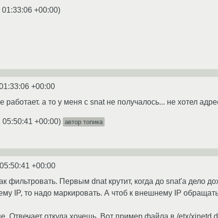
 01:33:06 +00:00
)
01:33:06 +00:00
 работает. а то у меня с snat не получалось... не хотел адре
 05:50:41 +00:00
)
автор топика
05:50:41 +00:00
как фильтровать. Первым dnat крутит, когда до snat'а дело д
му IP, то надо маркировать. А чтоб к внешнему IP обращатьс
е. Отвечает откуда хочешь. Вот пример файла в /etx/xinetd