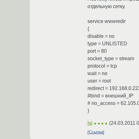
отдельную сетку.
service wwwredir
{
disable = no
type = UNLISTED
port = 80
socket_type = stream
protocol = tcp
wait = no
user = root
redirect = 192.168.0.22
#bind = внешний_IP
# no_access = 62.105.
}
lvi
(
24.03.2011 
★★★★
Ссылка