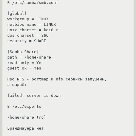
В /etc/samba/smb.conf 

[global]

workgroup = LINUX

netbios name = LINUX

unix charset = koi8-r

dos charset = 866

security = SHARE

[Samba Share]

path = /home/share

read only = Yes

guest ok = Yes

Про NFS - portmap и nfs сервисы запущены, 
а выдаёт

failed: server is down.

В /etc/exports

/home/share (ro)

Брандмауера нет.