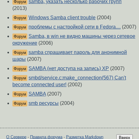
samba, указать несколько рабочих групп
Форум
(2013)
Windows Samba client trouble
(2004)
Форум
проблемы с настройкой сети в Fedora....
(2007)
Форум
Samba, в win не видно машины через сетевое
Форум
окружение
(2006)
samba спрашивает пароль для анонимной
Форум
шары
(2007)
SAMBA (нет доступа на запись) XP
(2007)
Форум
smbd/service.c:make_connection(567) Can't
Форум
become connected user!
(2002)
SAMBA
(2007)
Форум
smb ресурсы
(2004)
Форум
О Сервере
-
Правила форума
-
Разметка Markdown
Вверх