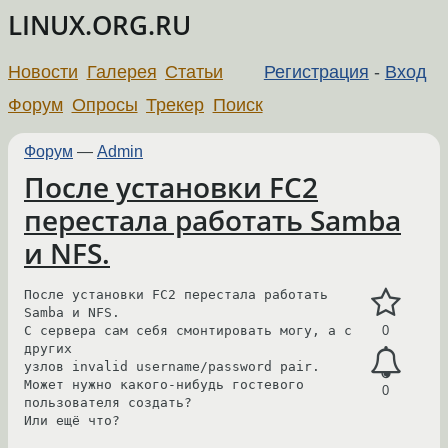
LINUX.ORG.RU
Новости
Галерея
Статьи
Регистрация
-
Вход
Форум
Опросы
Трекер
Поиск
Форум
—
Admin
После установки FC2
перестала работать Samba
и NFS.
После установки FC2 перестала работать 
Samba и NFS.

С сервера сам себя смонтировать могу, а с 
0
других

узлов invalid username/password pair.

Может нужно какого-нибудь гостевого 
0
пользователя создать?

Или ещё что?
