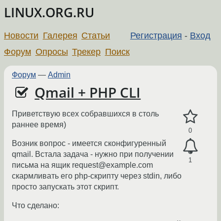
LINUX.ORG.RU
Новости
Галерея
Статьи
Регистрация
-
Вход
Форум
Опросы
Трекер
Поиск
Форум
—
Admin
Qmail + PHP CLI
Приветствую всех собравшихся в столь
раннее время)
0
Возник вопрос - имеется сконфигуренный
qmail. Встала задача - нужно при получении
1
письма на ящик request@example.com
скармливать его php-скрипту через stdin, либо
просто запускать этот скрипт.
Что сделано: