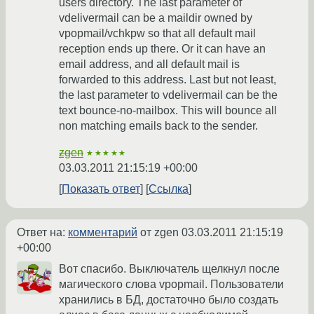
users directory. The last parameter of
vdelivermail can be a maildir owned by
vpopmail/vchkpw so that all default mail
reception ends up there. Or it can have an
email address, and all default mail is
forwarded to this address. Last but not least,
the last parameter to vdelivermail can be the
text bounce-no-mailbox. This will bounce all
non matching emails back to the sender.
zgen
★★★★★
03.03.2011 21:15:19 +00:00
Показать ответ
Ссылка
Ответ на:
комментарий
от zgen
03.03.2011 21:15:19
+00:00
Вот спасибо. Выключатель щелкнул после
магического слова vpopmail. Пользователи
хранились в БД, достаточно было создать