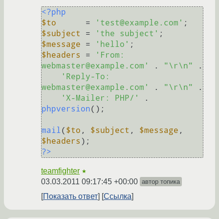
<?php
$to
      = 
'test@example.com'
$subject
 = 
'the subject'
$message
 = 
'hello'
$headers
 = 
'From: 
webmaster@example.com'
 . 
"\r\n"
 .

'Reply-To: 
webmaster@example.com'
 . 
"\r\n"
 .

'X-Mailer: PHP/'
 . 
phpversion
();

mail
(
$to
, 
$subject
, 
$message
, 
$headers
?>
teamfighter
★
03.03.2011 09:17:45 +00:00
автор топика
Показать ответ
Ссылка