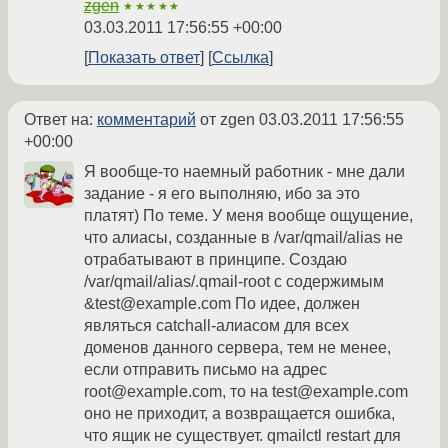
zgen
★★★★★
03.03.2011 17:56:55 +00:00
Показать ответ
Ссылка
Ответ на:
комментарий
от zgen
03.03.2011 17:56:55
+00:00
Я вообще-то наемный работник - мне дали
задание - я его выполняю, ибо за это
платят) По теме. У меня вообще ощущение,
что алиасы, созданные в /var/qmail/alias не
отрабатывают в принципе. Создаю
/var/qmail/alias/.qmail-root с содержимым
&test@example.com По идее, должен
являться catchall-алиасом для всех
доменов данного сервера, тем не менее,
если отправить письмо на адрес
root@example.com, то на test@example.com
оно не приходит, а возвращается ошибка,
что ящик не существует. qmailctl restart для