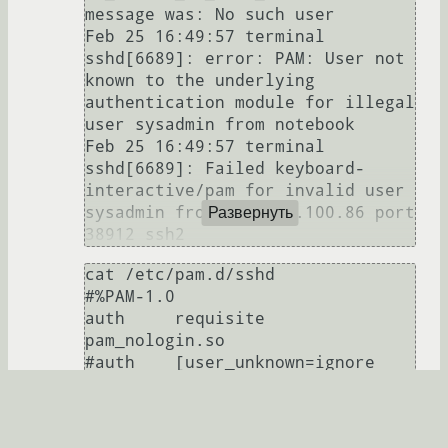
message was: No such user

Feb 25 16:49:57 terminal 
sshd[6689]: error: PAM: User not 
known to the underlying 
authentication module for illegal 
user sysadmin from notebook

Feb 25 16:49:57 terminal 
sshd[6689]: Failed keyboard-
interactive/pam for invalid user 
sysadmin from 192.168.100.86 port 
Развернуть
cat /etc/pam.d/sshd

#%PAM-1.0

auth	 requisite	
pam_nologin.so

#auth	 [user_unknown=ignore 
success=ok ignore=ignore 
auth_err=die default=bad]	
pam_securetty.so
