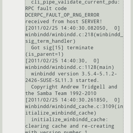
  cli_pipe_validate_current_pdu: 
RPC fault code 
DCERPC_FAULT_OP_RNG_ERROR 
received from host SERVER!

[2011/02/25 14:40:30.082050,  0] 
winbindd/winbindd.c:218(winbindd_
sig_term_handler)

  Got sig[15] terminate 
(is_parent=1)

[2011/02/25 14:40:30,  0] 
winbindd/winbindd.c:1128(main)

  winbindd version 3.5.4-5.1.2-
2426-SUSE-SL11.3 started.

  Copyright Andrew Tridgell and 
the Samba Team 1992-2010

[2011/02/25 14:40:30.261850,  0] 
winbindd/winbindd_cache.c:3109(in
itialize_winbindd_cache)

  initialize_winbindd_cache: 
clearing cache and re-creating 
with version number 1
