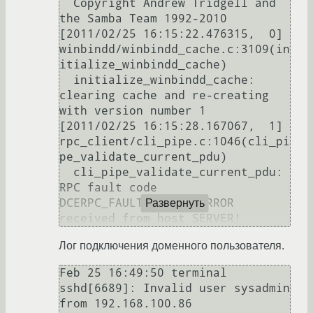
  Copyright Andrew Tridgell and 
the Samba Team 1992-2010

[2011/02/25 16:15:22.476315,  0] 
winbindd/winbindd_cache.c:3109(in
itialize_winbindd_cache)

  initialize_winbindd_cache: 
clearing cache and re-creating 
with version number 1

[2011/02/25 16:15:28.167067,  1] 
rpc_client/cli_pipe.c:1046(cli_pi
pe_validate_current_pdu)

  cli_pipe_validate_current_pdu: 
RPC fault code 
DCERPC_FAULT_OP_RNG_ERROR 
Развернуть
Лог подключения доменного пользователя.
Feb 25 16:49:50 terminal 
sshd[6689]: Invalid user sysadmin 
from 192.168.100.86
