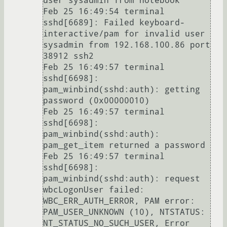
user sysadmin from notebook

Feb 25 16:49:54 terminal 
sshd[6689]: Failed keyboard-
interactive/pam for invalid user 
sysadmin from 192.168.100.86 port 
38912 ssh2

Feb 25 16:49:57 terminal 
sshd[6698]: 
pam_winbind(sshd:auth): getting 
password (0x00000010)

Feb 25 16:49:57 terminal 
sshd[6698]: 
pam_winbind(sshd:auth): 
pam_get_item returned a password

Feb 25 16:49:57 terminal 
sshd[6698]: 
pam_winbind(sshd:auth): request 
wbcLogonUser failed: 
WBC_ERR_AUTH_ERROR, PAM error: 
PAM_USER_UNKNOWN (10), NTSTATUS: 
NT_STATUS_NO_SUCH_USER, Error 