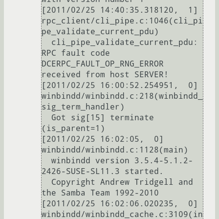
[2011/02/25 14:40:35.318120,  1] 
rpc_client/cli_pipe.c:1046(cli_pi
pe_validate_current_pdu)

  cli_pipe_validate_current_pdu: 
RPC fault code 
DCERPC_FAULT_OP_RNG_ERROR 
received from host SERVER!

[2011/02/25 16:00:52.254951,  0] 
winbindd/winbindd.c:218(winbindd_
sig_term_handler)

  Got sig[15] terminate 
(is_parent=1)

[2011/02/25 16:02:05,  0] 
winbindd/winbindd.c:1128(main)

  winbindd version 3.5.4-5.1.2-
2426-SUSE-SL11.3 started.

  Copyright Andrew Tridgell and 
the Samba Team 1992-2010

[2011/02/25 16:02:06.020235,  0] 
winbindd/winbindd_cache.c:3109(in