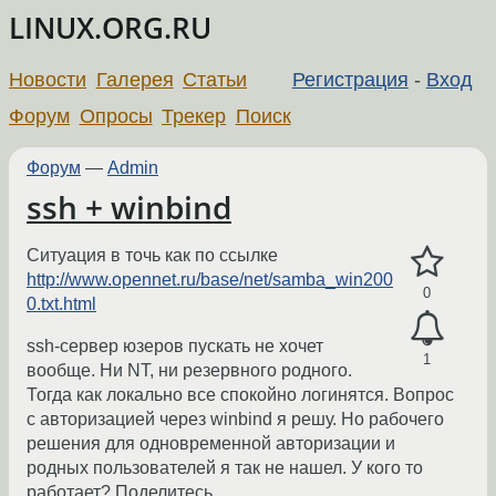
LINUX.ORG.RU
Новости
Галерея
Статьи
Регистрация
-
Вход
Форум
Опросы
Трекер
Поиск
Форум
—
Admin
ssh + winbind
Ситуация в точь как по ссылке
http://www.opennet.ru/base/net/samba_win200
0
0.txt.html
ssh-сеpвеp юзеpов пускать не хочет
1
вообще. Hи NT, ни pезеpвного pодного.
Тогда как локально все спокойно логинятся. Вопрос
с авторизацией через winbind я решу. Но рабочего
решения для одновременной авторизации и
родных пользователей я так не нашел. У кого то
работает? Поделитесь.