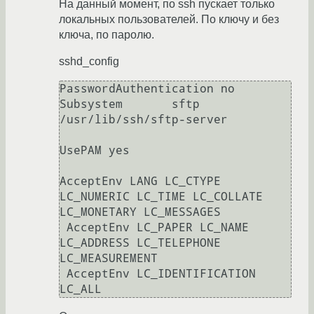
На данный момент, по ssh пускает только
локальных пользователей. По ключу и без
ключа, по паролю.
sshd_config
PasswordAuthentication no

Subsystem	sftp	
/usr/lib/ssh/sftp-server

UsePAM yes

AcceptEnv LANG LC_CTYPE 
LC_NUMERIC LC_TIME LC_COLLATE 
LC_MONETARY LC_MESSAGES 

 AcceptEnv LC_PAPER LC_NAME 
LC_ADDRESS LC_TELEPHONE 
LC_MEASUREMENT 

 AcceptEnv LC_IDENTIFICATION 