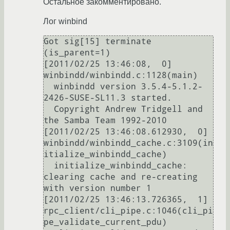
Остальное закомментировано.
Лог winbind
Got sig[15] terminate 
(is_parent=1)

[2011/02/25 13:46:08,  0] 
winbindd/winbindd.c:1128(main)

  winbindd version 3.5.4-5.1.2-
2426-SUSE-SL11.3 started.

  Copyright Andrew Tridgell and 
the Samba Team 1992-2010

[2011/02/25 13:46:08.612930,  0] 
winbindd/winbindd_cache.c:3109(in
itialize_winbindd_cache)

  initialize_winbindd_cache: 
clearing cache and re-creating 
with version number 1

[2011/02/25 13:46:13.726365,  1] 
rpc_client/cli_pipe.c:1046(cli_pi
pe_validate_current_pdu)
