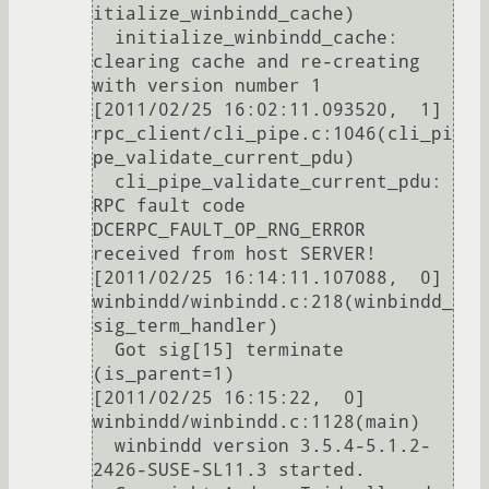
itialize_winbindd_cache)

  initialize_winbindd_cache: 
clearing cache and re-creating 
with version number 1

[2011/02/25 16:02:11.093520,  1] 
rpc_client/cli_pipe.c:1046(cli_pi
pe_validate_current_pdu)

  cli_pipe_validate_current_pdu: 
RPC fault code 
DCERPC_FAULT_OP_RNG_ERROR 
received from host SERVER!

[2011/02/25 16:14:11.107088,  0] 
winbindd/winbindd.c:218(winbindd_
sig_term_handler)

  Got sig[15] terminate 
(is_parent=1)

[2011/02/25 16:15:22,  0] 
winbindd/winbindd.c:1128(main)

  winbindd version 3.5.4-5.1.2-
2426-SUSE-SL11.3 started.
