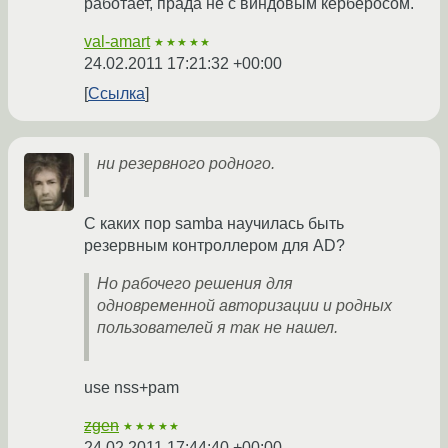
работает, прада не с виндовым керберосом.
val-amart
★★★★★
24.02.2011 17:21:32 +00:00
Ссылка
ни pезеpвного pодного.
С каких пор samba научилась быть
резервным контроллером для AD?
Но рабочего решения для
одновременной авторизации и родных
пользователей я так не нашел.
use nss+pam
zgen
★★★★★
24.02.2011 17:44:40 +00:00