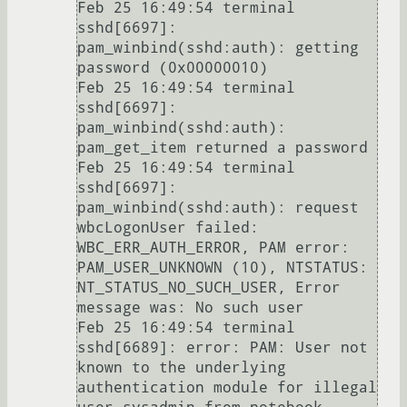
Feb 25 16:49:54 terminal 
sshd[6697]: 
pam_winbind(sshd:auth): getting 
password (0x00000010)

Feb 25 16:49:54 terminal 
sshd[6697]: 
pam_winbind(sshd:auth): 
pam_get_item returned a password

Feb 25 16:49:54 terminal 
sshd[6697]: 
pam_winbind(sshd:auth): request 
wbcLogonUser failed: 
WBC_ERR_AUTH_ERROR, PAM error: 
PAM_USER_UNKNOWN (10), NTSTATUS: 
NT_STATUS_NO_SUCH_USER, Error 
message was: No such user

Feb 25 16:49:54 terminal 
sshd[6689]: error: PAM: User not 
known to the underlying 
authentication module for illegal 