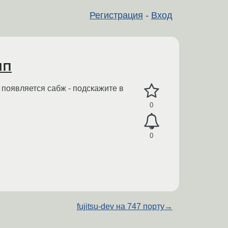
Регистрация
-
Вход
лп
х появляется сабж - подскажите в
0
0
fujitsu-dev на 747 порту
→