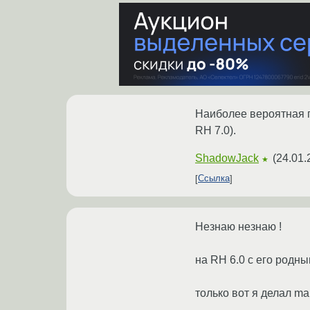
Наиболее вероятная п
RH 7.0).
ShadowJack
(
24.01.
★
Ссылка
Незнаю незнаю !
на RH 6.0 с его родны
только вот я делал mak