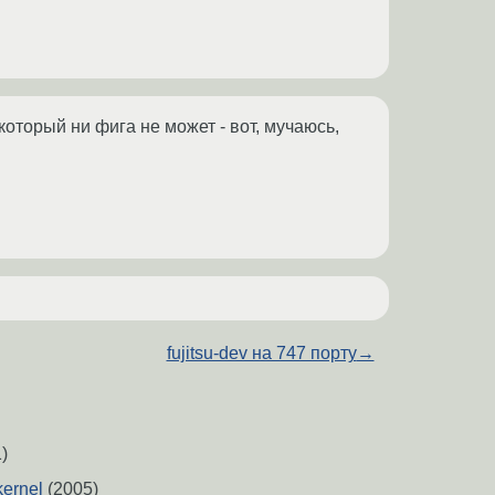
который ни фига не может - вот, мучаюсь,
fujitsu-dev на 747 порту
→
)
ernel
(2005)