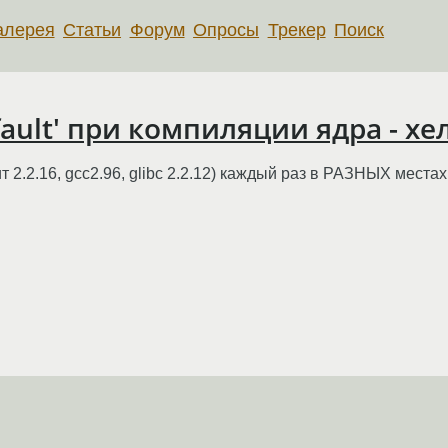
алерея
Статьи
Форум
Опросы
Трекер
Поиск
ault' при компиляции ядра - хе
ит 2.2.16, gcc2.96, glibc 2.2.12) каждый раз в РАЗНЫХ места