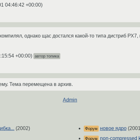
01 04:46:42 +00:00
)
 компилял, однако щас достался какой-то типа дистриб РХ7, 
:15:54 +00:00
)
автор топика
ему. Тема перемещена в архив.
Admin
бка...
(2002)
новое ядро
(2001
Форум
non-compressed k
Форум