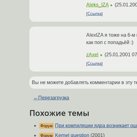
Aleks_IZA
(
25.01.20
★
Ссылка
AlexIZA я тоже на 6-м
как поп с попадьёй :)
zAxel
(
25.01.2001 07
★
Ссылка
Вы не можете добавлять комментарии в эту т
←
Перезагрузка
Похожие темы
При компиляции ядра возникает оши
Форум
Kernel question
(2001)
Форум