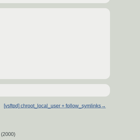
[vsftpd] chroot_local_user + follow_symlinks
→
(2000)