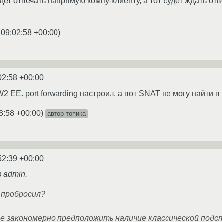
ет отвечать напрямую компу-клиенту, а тот будет ждать отв
 09:02:58 +00:00
)
02:58 +00:00
 EE. port forwarding настроил, а вот SNAT не могу найти в
3:58 +00:00
)
автор топика
52:39 +00:00
в admin.
 пробросил?
лне закономерно предположить наличие классической под