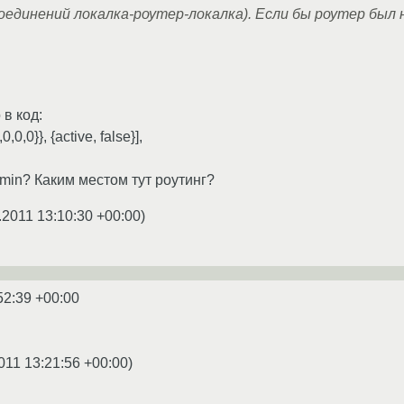
оединений локалка-роутер-локалка). Если бы роутер был на
в код:
0,0,0}}, {active, false}],
dmin? Каким местом тут роутинг?
.2011 13:10:30 +00:00
)
52:39 +00:00
011 13:21:56 +00:00
)