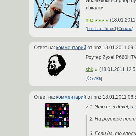
Иначе комп-сервер буд
локалки.
nnz
(
18.01.2011
★★★★
Показать ответ
Ссылка
Ответ на:
комментарий
от nnz
18.01.2011 09:
Роутер Zyxel P660HTW2
shk
(
18.01.2011 12:5
★
Ссылка
Ответ на:
комментарий
от nnz
18.01.2011 06:
> 1. Это не в devel, а 
2. На роутере порт
3. Если да, то впо