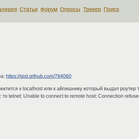
алерея
Статьи
Форум
Опросы
Трекер
Поиск
ра:
https://gist.github.com/784060
ектится к localhost или к айпишнику который выдал роутер 
о telnet: Unable to connect to remote host: Connection refu