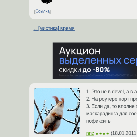
Ссылка
←
[мистика] время
1. Это не в devel, а в 
2. На роутере порт п
3. Если да, то вполн
маскарадинга для сое
пофиксить.
nnz
(
18.01.2011
★★★★