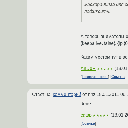
маскарадинга для с
пофиксить.
А теперь внимательно 
{keepalive, false}, {ip,{0,
Каким местом тут в a
AnDoR
(
18.01
★★★★★
Показать ответ
Ссылка
Ответ на:
комментарий
от nnz
18.01.2011 06:
done
catap
(
18.01.2
★★★★★
Ссылка