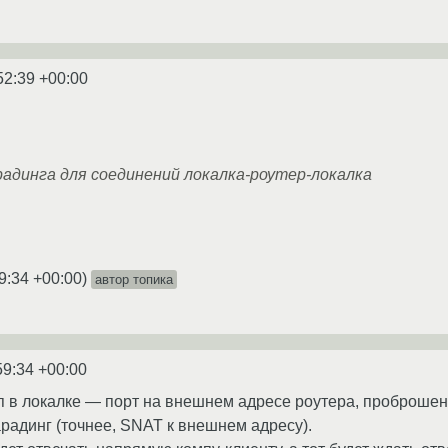
52:39 +00:00
адинга для соединений локалка-роутер-локалка
9:34 +00:00
)
автор топика
59:34 +00:00
 в локалке — порт на внешнем адресе роутера, проброшенн
радинг (точнее, SNAT к внешнем адресу).