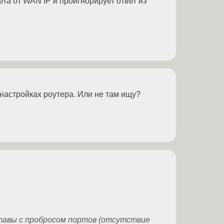
ета от WAN IP и проигнорирует ответ из
 настройках роутера. Или не там ищу?
ставы с пробросом портов (отсутствие