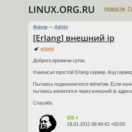
LINUX.ORG.RU
Новости
Г
Форум
—
Admin
[Erlang] внешний ip
erlang
Доброго времени суток.
Наиписал простой Erlang сервер. Код серве
Пытаюсь подконнектится telnet'ом. Если конн
пытаюсь конектится через внешний ip адресс т
Спасибо.
shk
★
18.01.2011 06:46:42 +00:00