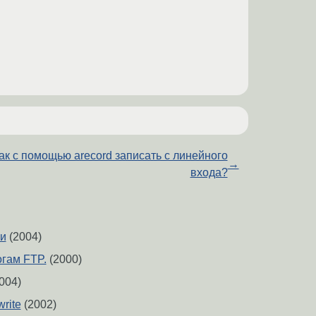
ак с помощью arecord записать с линейного
→
входа?
ги
(2004)
огам FTP.
(2000)
004)
rite
(2002)