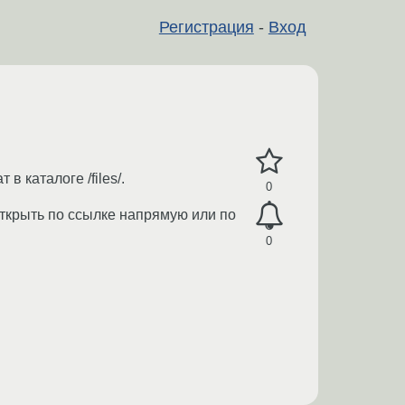
Регистрация
-
Вход
в каталоге /files/.
0
 открыть по ссылке напрямую или по
0