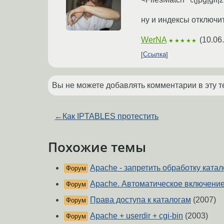
ну и индексы отключи
WerNA
(
10.06
★★★★★
Ссылка
Вы не можете добавлять комментарии в эту т
←
Как IPTABLES протестить
Похожие темы
Apache - запретить обработку катал
Форум
Apache. Автоматическое включени
Форум
Права доступа к каталогам
(2007)
Форум
Apache + userdir + cgi-bin
(2003)
Форум