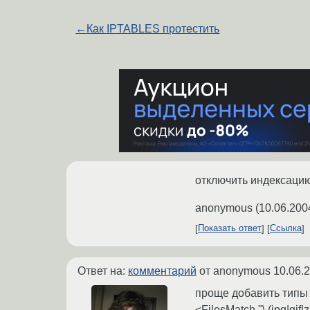
←
Как IPTABLES протестить
отключить индексацию 
anonymous
(
10.06.200
Показать ответ
Ссылка
Ответ на:
комментарий
от anonymous
10.06.
проще добавить типы э
<FilesMatch "\.(jpg|gif