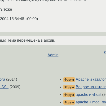
ть тоже
.2004 15:54:48 +00:00
)
ему. Тема перемещена в архив.
к
Admin
ога
(2014)
Apache и катало
Форум
е SSL
(2009)
Вопрос по катал
Форум
apache и vhost
(2
Форум
apache + mod_rew
Форум