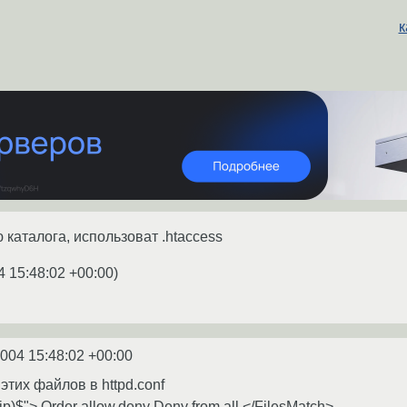
к
каталога, использоват .htaccess
4 15:48:02 +00:00
)
2004 15:48:02 +00:00
тих файлов в httpd.conf
|zip)$"> Order allow,deny Deny from all </FilesMatch>