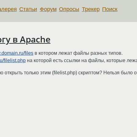
алерея
Статьи
Форум
Опросы
Трекер
Поиск
огу в Apache
domain.ru/files
в котором лежат файлы разных типов.
filelist.php
на которой есть ссылки на файлы, которые лежат 
 открыть только этим (filelist.php) скриптом? Нельзя было