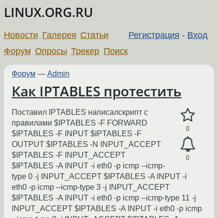
LINUX.ORG.RU
Новости
Галерея
Статьи
Регистрация
-
Вход
Форум
Опросы
Трекер
Поиск
Форум
—
Admin
Как IPTABLES протестить
Поставил IPTABLES написалскрипт с
правилами $IPTABLES -F FORWARD
0
$IPTABLES -F INPUT $IPTABLES -F
OUTPUT $IPTABLES -N INPUT_ACCEPT
$IPTABLES -F INPUT_ACCEPT
0
$IPTABLES -A INPUT -i eth0 -p icmp --icmp-
type 0 -j INPUT_ACCEPT $IPTABLES -A INPUT -i
eth0 -p icmp --icmp-type 3 -j INPUT_ACCEPT
$IPTABLES -A INPUT -i eth0 -p icmp --icmp-type 11 -j
INPUT_ACCEPT $IPTABLES -A INPUT -i eth0 -p icmp