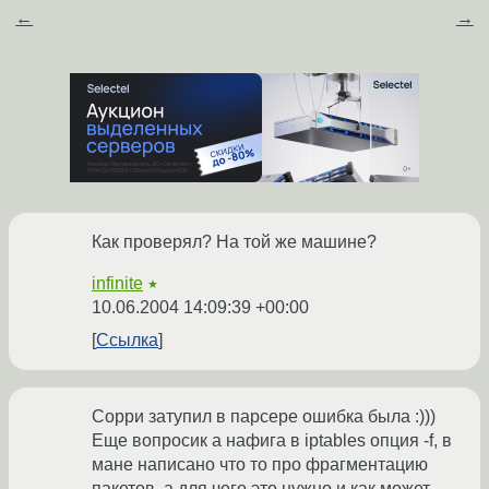
←
→
Как проверял? На той же машине?
infinite
★
10.06.2004 14:09:39 +00:00
Ссылка
Сорри затупил в парсере ошибка была :)))
Еще вопросик а нафига в iptables опция -f, в
мане написано что то про фрагментацию
пакетов, а для чего это нужно и как может