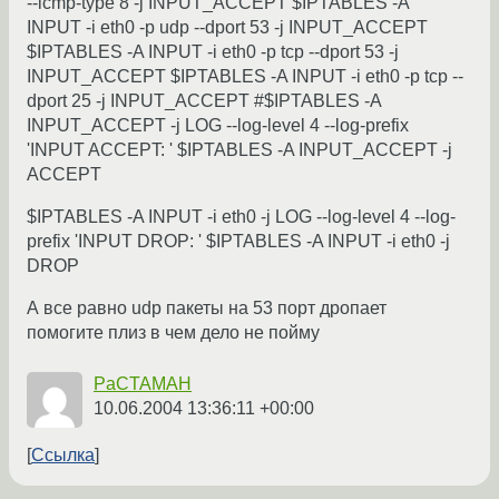
--icmp-type 8 -j INPUT_ACCEPT $IPTABLES -A
INPUT -i eth0 -p udp --dport 53 -j INPUT_ACCEPT
$IPTABLES -A INPUT -i eth0 -p tcp --dport 53 -j
INPUT_ACCEPT $IPTABLES -A INPUT -i eth0 -p tcp --
dport 25 -j INPUT_ACCEPT #$IPTABLES -A
INPUT_ACCEPT -j LOG --log-level 4 --log-prefix
'INPUT ACCEPT: ' $IPTABLES -A INPUT_ACCEPT -j
ACCEPT
$IPTABLES -A INPUT -i eth0 -j LOG --log-level 4 --log-
prefix 'INPUT DROP: ' $IPTABLES -A INPUT -i eth0 -j
DROP
А все равно udp пакеты на 53 порт дропает
помогите плиз в чем дело не пойму
PaCTAMAH
10.06.2004 13:36:11 +00:00
Ссылка