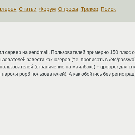
алерея
Статьи
Форум
Опросы
Трекер
Поиск
л сервер на sendmail. Пользователей примерно 150 плюс о
ователей завести как юзеров (т.е. прописать в /etc/passwd): 
аил пользователей (ограничение на маилбокс) + qpopper для с
и пароля pop3 пользователей). А как обойтись без регистра