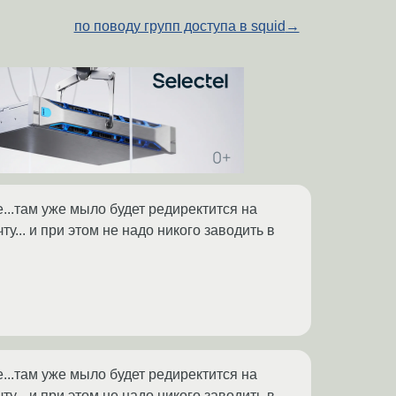
по поводу групп доступа в squid
→
е...там уже мыло будет редиректится на
... и при этом не надо никого заводить в
е...там уже мыло будет редиректится на
... и при этом не надо никого заводить в