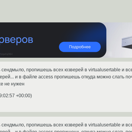
 сендмыло, пропишешь всех юзверей в virtualusertable и вс
ей... и в файле access пропишешь откуда можно слать почту
же не нужен
9:02:57 +00:00
)
 сендмыло, пропишешь всех юзверей в virtualusertable и вс
ей... и в файле access пропишешь откуда можно слать почту