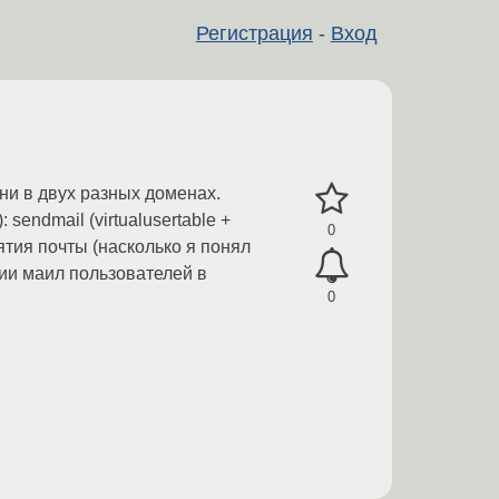
Регистрация
-
Вход
ни в двух разных доменах.
sendmail (virtualusertable +
0
нятия почты (насколько я понял
ции маил пользователей в
0