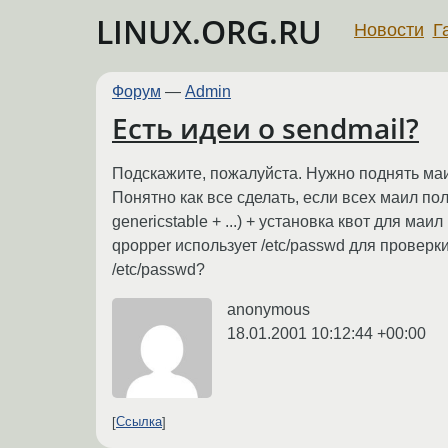
LINUX.ORG.RU
Новости
Г
Форум
—
Admin
Есть идеи о sendmail?
Подскажите, пожалуйста. Нужно поднять маи
Понятно как все сделать, если всех маил польз
genericstable + ...) + установка квот для м
qpopper использует /etc/passwd для проверк
/etc/passwd?
anonymous
18.01.2001 10:12:44 +00:00
Ссылка