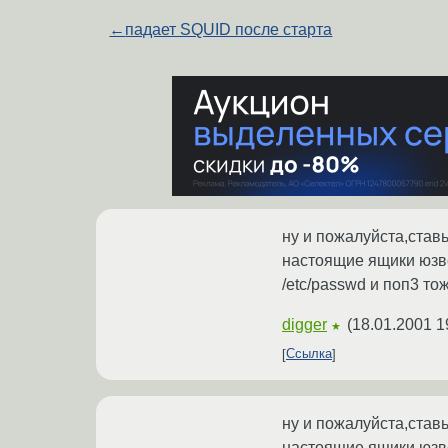
←
падает SQUID после старта
ну и пожалуйста,ставь
настоящие ящики юзвер
/etc/passwd и поп3 то
digger
(
18.01.2001 1
★
Ссылка
ну и пожалуйста,ставь
настоящие ящики юзвер