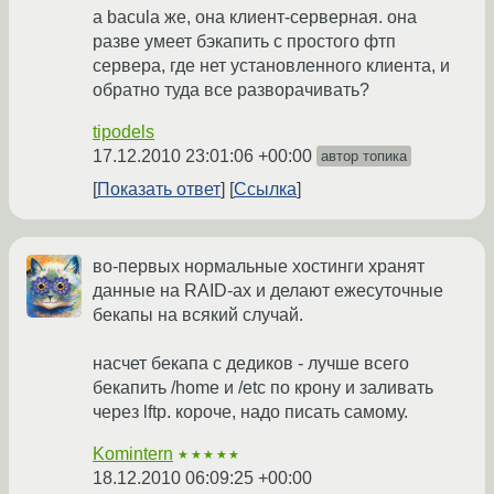
а bacula же, она клиент-серверная. она
разве умеет бэкапить с простого фтп
сервера, где нет установленного клиента, и
обратно туда все разворачивать?
tipodels
17.12.2010 23:01:06 +00:00
автор топика
Показать ответ
Ссылка
во-первых нормальные хостинги хранят
данные на RAID-ах и делают ежесуточные
бекапы на всякий случай.
насчет бекапа с дедиков - лучше всего
бекапить /home и /etc по крону и заливать
через lftp. короче, надо писать самому.
Komintern
★★★★★
18.12.2010 06:09:25 +00:00