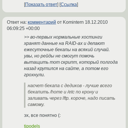
Показать ответ
Ссылка
Ответ на:
комментарий
от Komintern
18.12.2010
06:09:25 +00:00
>> во-первых нормальные хостинги
хранят данные на RAID-ах и делают
ежесуточные бекапы на всякий случай.
увы, но рейды не смогут помочь
вытащить тот скрипт, который полгода
назад крутился на сайте, а потом его
грохнули.
насчет бекапа с дедиков - лучше всего
бекапить /home и /etc по крону и
заливать через lftp. короче, надо писать
самому.
эх, все понятно (:
tipodels