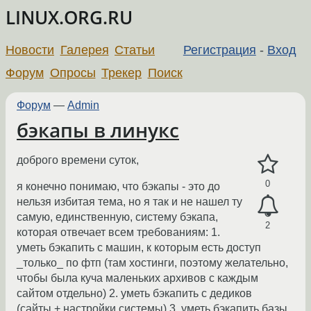
LINUX.ORG.RU
Новости
Галерея
Статьи
Регистрация
-
Вход
Форум
Опросы
Трекер
Поиск
Форум
—
Admin
бэкапы в линукс
доброго времени суток,
0
я конечно понимаю, что бэкапы - это до
нельзя избитая тема, но я так и не нашел ту
самую, единственную, систему бэкапа,
2
которая отвечает всем требованиям: 1.
уметь бэкапить с машин, к которым есть доступ
_только_ по фтп (там хостинги, поэтому желательно,
чтобы была куча маленьких архивов с каждым
сайтом отдельно) 2. уметь бэкапить с дедиков
(сайты + настройки системы) 3. уметь бэкапить базы