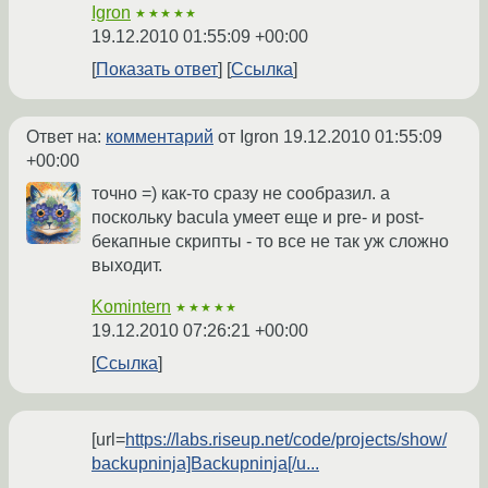
Igron
★★★★★
19.12.2010 01:55:09 +00:00
Показать ответ
Ссылка
Ответ на:
комментарий
от Igron
19.12.2010 01:55:09
+00:00
точно =) как-то сразу не сообразил. а
поскольку bacula умеет еще и pre- и post-
бекапные скрипты - то все не так уж сложно
выходит.
Komintern
★★★★★
19.12.2010 07:26:21 +00:00
Ссылка
[url=
https://labs.riseup.net/code/projects/show/
backupninja]Backupninja[/u...